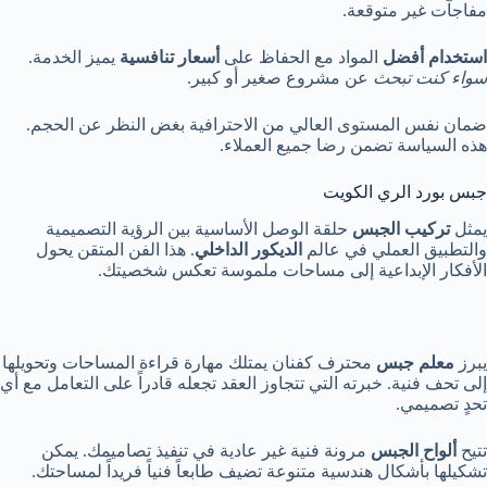
مفاجآت غير متوقعة.
استخدام أفضل
المواد مع الحفاظ على
أسعار تنافسية
يميز الخدمة.
سواء كنت تبحث
عن مشروع صغير أو كبير.
ضمان نفس المستوى العالي من الاحترافية بغض النظر عن الحجم.
هذه السياسة تضمن رضا جميع العملاء.
جبس بورد الري الكويت
يمثل
تركيب الجبس
حلقة الوصل الأساسية بين الرؤية التصميمية
والتطبيق العملي في عالم
الديكور الداخلي
. هذا الفن المتقن يحول
الأفكار الإبداعية إلى مساحات ملموسة تعكس شخصيتك.
يبرز
معلم جبس
محترف كفنان يمتلك مهارة قراءة المساحات وتحويلها
إلى تحف فنية. خبرته التي تتجاوز العقد تجعله قادراً على التعامل مع أي
تحدٍ تصميمي.
تتيح
ألواح الجبس
مرونة فنية غير عادية في تنفيذ تصاميمك. يمكن
تشكيلها بأشكال هندسية متنوعة تضيف طابعاً فنياً فريداً لمساحتك.