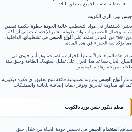
تغطية شاملة لجميع مناطق البلاد.
جبس بورد الري الكويت
يعتبر الاستثمار في مواد التشطيب
عالية الجودة
خطوة حكيمة تضمن
متانة وجمال التصميم لسنوات طويلة. تشير الإحصائيات إلى أن أكثر
من 90% من المباني تعتمد على
ألواح الجبس
في تشطيباتها الداخلية،
مما يؤكد ثقة الخبراء في هذه المادة.
توفر هذه المواد عزلاً ممتازاً للحرارة والصوت، وهو أمر
حيوي
في
المناخ الحار. يساعد هذا العزل على تقليل استهلاك الطاقة وخلق بيئة
داخلية مريحة وهادئة للمقيمين.
تمتاز
ألواح الجبس
بمرونة تصميمية فائقة تتيح تحقيق أي فكرة ديكورية.
كما أنها مقاومة للحريق وتوفر حماية إضافية للعائلة والممتلكات.
معلم ديكور جبس بورد بالكويت
يساهم
استخدام الجبس
في تحسين جودة الحياة من خلال خلق