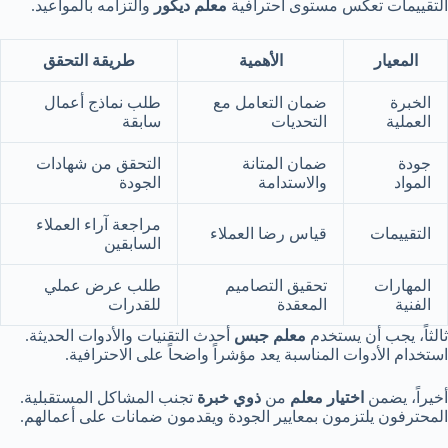
التقييمات تعكس مستوى احترافية
معلم ديكور
والتزامه بالمواعيد.
المعيار
الأهمية
طريقة التحقق
الخبرة
ضمان التعامل مع
طلب نماذج أعمال
العملية
التحديات
سابقة
جودة
ضمان المتانة
التحقق من شهادات
المواد
والاستدامة
الجودة
مراجعة آراء العملاء
التقييمات
قياس رضا العملاء
السابقين
المهارات
تحقيق التصاميم
طلب عرض عملي
الفنية
المعقدة
للقدرات
ثالثاً، يجب أن يستخدم
معلم جبس
أحدث التقنيات والأدوات الحديثة.
استخدام الأدوات المناسبة يعد مؤشراً واضحاً على الاحترافية.
أخيراً، يضمن
اختيار معلم
من
ذوي خبرة
تجنب المشاكل المستقبلية.
المحترفون يلتزمون بمعايير الجودة ويقدمون ضمانات على أعمالهم.