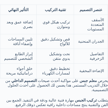
عنصر التصميم
تقنية التركيب
التأثير النهائي
الأسقف
تركيب هيكل قوي
إضافة عمق وبعد
المتعددة
ومتوازن
بصري
المستويات
قص وتشكيل دقيق
تليين المساحات
الجدران المنحنية
للألواح
وإضفاء أناقة
التفاصيل
نحت وتشكيل
إبراز الطابع
الزخرفية
يدوي متقن
الشخصي للتصميم
تخطيط دقيق
خلق أجواء
الإضاءة المخفية
لمسارات الكهرباء
دراماتيكية مريحة
يحرص
معلم جبس
على مواكبة أحدث صيحات
التصميم الداخلي
من
خلال التدريب المستمر. هذا يضمن لك الحصول على أحدث الحلول
التصميمية.
يتطلب
تركيب الجبس
مهارة فنية عالية ودقة في التنفيذ. الجمع بين
الفن والتقنية ينتج مساحات داخلية راقية تعكس ذوقك الرفيع.