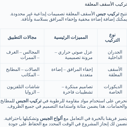
تركيب الأسقف المعلقة
تتيح
تركيب جبس
الأسقف المعلقة تصميمات إبداعية غير محدودة.
يمكنك إضافة إضاءة مخفية وإخفاء المرافق بسلاسة وأناقة.
نوع
المميزات الرئيسية
مجالات التطبيق
التركيب
الجدران
عزل صوتي حراري –
المجالس – الغرف
الداخلية
مرونة تصميمية
– الممرات
الأسقف
إخفاء المرافق – إضاءة
الصالات – المطابخ
المعلقة
متعددة
– المكاتب
الديكورات
تصاميم مبتكرة –
شاشات التلفزيون
الخاصة
تشطيبات فاخرة
– الزوايا
نحرص على استخدام مواد مقاومة للرطوبة في
تركيب الجبس
للمطابخ
والحمامات. هذا يضمن متانة واستدامة التصميم في جميع الظروف.
يتميز فريقنا بالخبرة في التعامل مع
ألواح الجبس
وتشكيلها باحترافية.
نضمن لك إنجاز المشروع في الوقت المحدد مع الحفاظ على جودة