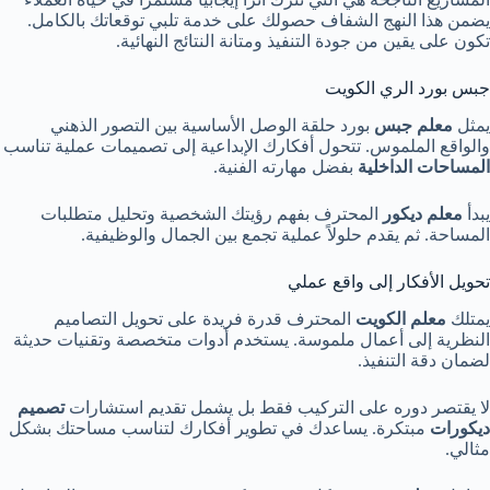
يضمن هذا النهج الشفاف حصولك على خدمة تلبي توقعاتك بالكامل.
تكون على يقين من جودة التنفيذ ومتانة النتائج النهائية.
جبس بورد الري الكويت
يمثل
معلم جبس
بورد حلقة الوصل الأساسية بين التصور الذهني
والواقع الملموس. تتحول أفكارك الإبداعية إلى تصميمات عملية تناسب
المساحات الداخلية
بفضل مهارته الفنية.
يبدأ
معلم ديكور
المحترف بفهم رؤيتك الشخصية وتحليل متطلبات
المساحة. ثم يقدم حلولاً عملية تجمع بين الجمال والوظيفية.
تحويل الأفكار إلى واقع عملي
يمتلك
معلم الكويت
المحترف قدرة فريدة على تحويل التصاميم
النظرية إلى أعمال ملموسة. يستخدم أدوات متخصصة وتقنيات حديثة
لضمان دقة التنفيذ.
لا يقتصر دوره على التركيب فقط بل يشمل تقديم استشارات
تصميم
ديكورات
مبتكرة. يساعدك في تطوير أفكارك لتناسب مساحتك بشكل
مثالي.