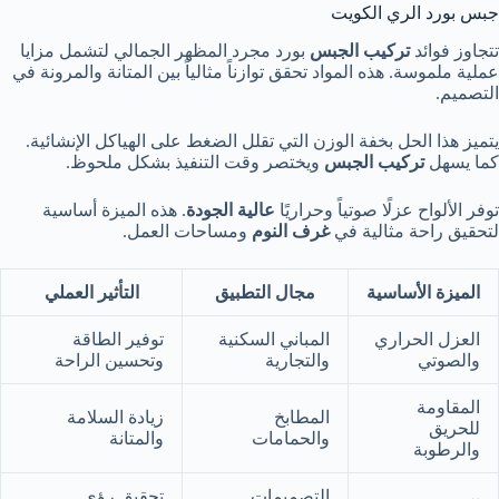
جبس بورد الري الكويت
تتجاوز فوائد
تركيب الجبس
بورد مجرد المظهر الجمالي لتشمل مزايا
عملية ملموسة. هذه المواد تحقق توازناً مثالياً بين المتانة والمرونة في
التصميم.
يتميز هذا الحل بخفة الوزن التي تقلل الضغط على الهياكل الإنشائية.
كما يسهل
تركيب الجبس
ويختصر وقت التنفيذ بشكل ملحوظ.
توفر الألواح عزلًا صوتياً وحراريًا
عالية الجودة
. هذه الميزة أساسية
لتحقيق راحة مثالية في
غرف النوم
ومساحات العمل.
الميزة الأساسية
مجال التطبيق
التأثير العملي
العزل الحراري
المباني السكنية
توفير الطاقة
والصوتي
والتجارية
وتحسين الراحة
المقاومة
المطابخ
زيادة السلامة
للحريق
والحمامات
والمتانة
والرطوبة
التصميمات
تحقيق رؤى