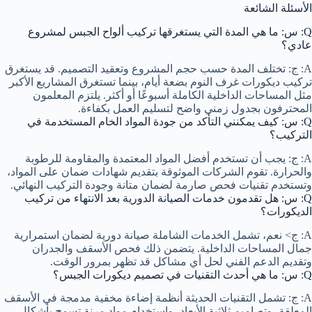
الأسئلة الشائعة
Q: س: ما هي المدة التي يستغرقها تركيب ألواح الجبس لمشروع
عادي؟
A: ج: تختلف المدة حسب حجم المشروع وتعقيد التصميم. قد يستغرق
تركيب ديكورات غرف النوم بضعة أيام، بينما تستغرق المشاريع الأكبر
مثل المساحات الداخلية الكاملة أسبوعًا أو أكثر. يلتزم المعلمون
المحترفون بجدول زمني واضح لتسليم العمل بكفاءة.
Q: س: كيف يمكنني التأكد من جودة المواد الخام المستخدمة في
التركيب؟
A: ج: يجب أن تستخدم أفضل المواد المعتمدة والمقاومة للرطوبة
والحرارة. تقوم الشركات الموثوقة بتقديم شهادات ضمان على المواد،
وتستخدم تقنيات فحص صارمة لضمان متانة وجودة التركيب النهائي.
Q: س: هل تقدمون خدمات الصيانة الدورية بعد الانتهاء من تركيب
الديكورات؟
A: ج> نعم، تشمل الخدمات الشاملة صيانة دورية لضمان استمرارية
جمال المساحات الداخلية. يتضمن ذلك فحص الأسقف والجدران
وتقديم الدعم الفني لحل أي مشاكل قد تظهر بمرور الوقت.
Q: س: ما هي أحدث التقنيات في تصميم ديكورات الجبس؟
A: ج: تشمل التقنيات الحديثة أنظمة إضاءة مخفية مدمجة في الأسقف
المعلقة، وتصاميم ثلاثية الأبعاد، واستخدام مواد مرنة تسمح بأشكال