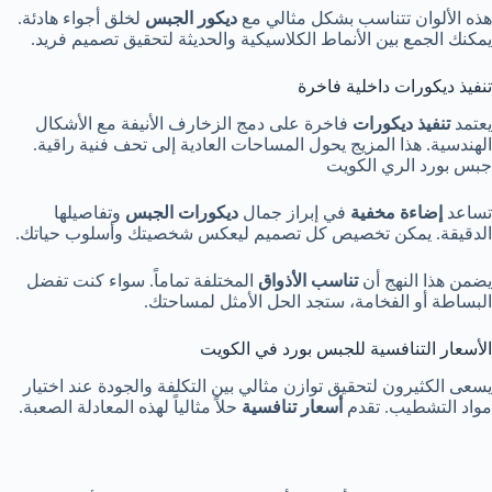
هذه الألوان تتناسب بشكل مثالي مع
ديكور الجبس
لخلق أجواء هادئة.
يمكنك الجمع بين الأنماط الكلاسيكية والحديثة لتحقيق تصميم فريد.
تنفيذ ديكورات داخلية فاخرة
يعتمد
تنفيذ ديكورات
فاخرة على دمج الزخارف الأنيفة مع الأشكال
الهندسية. هذا المزيج يحول المساحات العادية إلى تحف فنية راقية.
جبس بورد الري الكويت
تساعد
إضاءة مخفية
في إبراز جمال
ديكورات الجبس
وتفاصيلها
الدقيقة. يمكن تخصيص كل تصميم ليعكس شخصيتك وأسلوب حياتك.
يضمن هذا النهج أن
تناسب الأذواق
المختلفة تماماً. سواء كنت تفضل
البساطة أو الفخامة، ستجد الحل الأمثل لمساحتك.
الأسعار التنافسية للجبس بورد في الكويت
يسعى الكثيرون لتحقيق توازن مثالي بين التكلفة والجودة عند اختيار
مواد التشطيب. تقدم
أسعار تنافسية
حلاً مثالياً لهذه المعادلة الصعبة.