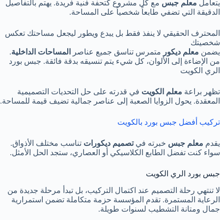
يتعامل
معلم جبس
مع كل مشروع كتحفة فنية فريدة. يهتم بالتفاصيل
الدقيقة التي تضفي طابعاً شخصياً على المساحة.
المحترف الحقيقي لا ينفذ فقط بل يبدع ويطور ليجعل مساحتك تعكس
شخصيتك
يضمن
معلم ديكور
متمرس تناسق جميع عناصر
المساحات الداخلية
.
من الإضاءة إلى الألوان، كل شيء يتم تنسيقه بدقة فائقة. جبس بورد
الري الكويت
تظهر براعة
معلم الكويت
في قدرته على حل التحديات التصميمية
المعقدة. يحول الزوايا الصعبة إلى عناصر جمالية تضيف قيمة للمساحة.
تركيب أفضل جبس بورد بالكويت
يقدم
معلم جبس
خبرته في
تصميم ديكورات
تناسب مختلف الأذواق.
سواء كنت تفضل الطابع الكلاسيكي أو العصاري، ستجد الحل الأمثل.
جبس بورد الري الكويت
لا تنتهي رحلة التصميم عند اكتمال التركيب، بل تبدأ مرحلة جديدة من
الرعاية المستمرة. تقدم المؤسسة حزمة متكاملة تضمن استمرارية
جمال ومتانة التشطيب لسنوات طويلة.