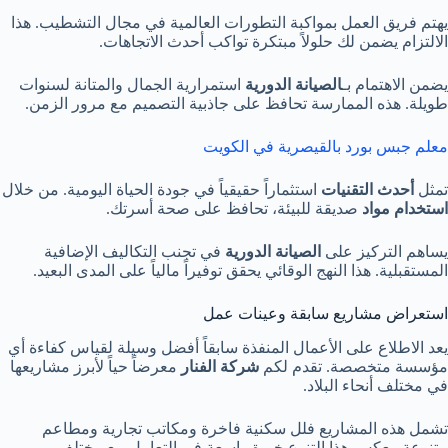
يهتم فريق العمل بمواكبة التطورات العالمية في مجال التشطيب. هذا
الالتزام يضمن لك حلولاً مبتكرة تواكب أحدث الاتجاهات.
يضمن الاهتمام بـ
الصيانة الدورية
استمرارية الجمال والمتانة لسنوات
طويلة. هذه الممارسة تحافظ على جاذبية التصميم مع مرور الزمن.
معلم جبس بورد بالقيصرية في الكويت
تمثل
أحدث التقنيات
استثماراً حقيقياً في جودة الحياة اليومية. من خلال
استخدام مواد
صديقة للبيئة، تحافظ على صحة أسرتك.
يساهم التركيز على
الصيانة الدورية
في تجنب التكاليف الإضافية
المستقبلية. هذا النهج الوقائي يحقق توفيراً مالياً على المدى البعيد.
استعراض مشاريع سابقة وعينات عمل
يعد الاطلاع على الأعمال المنفذة سابقاً أفضل وسيلة لقياس كفاءة أي
مؤسسة متخصصة. تقدم لكم
شركة الفنار
معرضاً حياً لأبرز مشاريعها
في مختلف أنحاء البلاد.
تشمل هذه المشاريع فلل سكنية فاخرة ومكاتب تجارية ومطاعم
متنوعة. يعكس هذا التنوع خبرة واسعة في التعامل مع مختلف