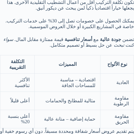
تكون تكلفة التركيب أقل من أعمال التشطيب التقليدية الأخرى. هذا
يجعلها خياراً اقتصادياً ذكياً لمن يبحث عن ديكور أنيق.
يمكنك الحصول على خصومات تصل إلى 30% على خدمات التركيب.
خاصة في المشاريع الكبيرة أو خلال العروض الموسمية.
تضمن
جودة عالية
مع
أسعار تنافسية
قيمة ممتازة مقابل المال.
سواء
كنت تبحث
عن حل بسيط أو تصميم متكامل.
التكلفة
نوع الألواح
المميزات
التقريبية
اقتصادية – مناسبة
الأكثر
العادية
للمساحات الجافة
تنافسية
مقاومة
مثالية للمطابخ والحمامات
أعلى قليلاً
الرطوبة
مقاومة
أعلى بنسبة
حماية إضافية – متانة عالية
20%
الحريق
يتم تقديم عروض أسعار شفافة ومحددة مسبقاً. دون أي رسوم خفية أو