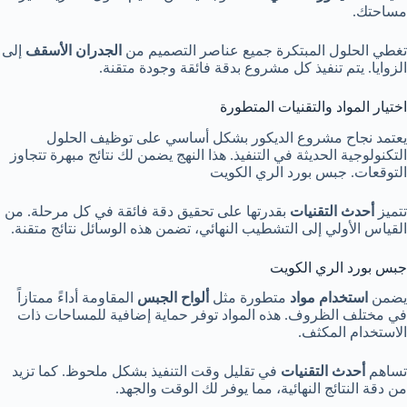
مساحتك.
تغطي الحلول المبتكرة جميع عناصر التصميم من
الجدران الأسقف
إلى
الزوايا. يتم تنفيذ كل مشروع بدقة فائقة وجودة متقنة.
اختيار المواد والتقنيات المتطورة
يعتمد نجاح مشروع الديكور بشكل أساسي على توظيف الحلول
التكنولوجية الحديثة في التنفيذ. هذا النهج يضمن لك نتائج مبهرة تتجاوز
التوقعات. جبس بورد الري الكويت
تتميز
أحدث التقنيات
بقدرتها على تحقيق دقة فائقة في كل مرحلة. من
القياس الأولي إلى التشطيب النهائي، تضمن هذه الوسائل نتائج متقنة.
جبس بورد الري الكويت
يضمن
استخدام مواد
متطورة مثل
ألواح الجبس
المقاومة أداءً ممتازاً
في مختلف الظروف. هذه المواد توفر حماية إضافية للمساحات ذات
الاستخدام المكثف.
تساهم
أحدث التقنيات
في تقليل وقت التنفيذ بشكل ملحوظ. كما تزيد
من دقة النتائج النهائية، مما يوفر لك الوقت والجهد.