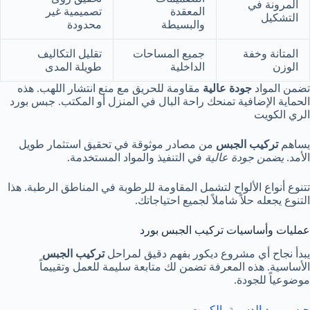
المرونة في
المعقدة
تصميمية غير
التشكيل
والبسيطة
محدودة
المتانة وخفة
جميع المساحات
تقليل التكاليف
الوزن
الداخلية
طويلة المدى
تضمن المواد
جودة عالية
مقاومة للحريق مع منع انتشار اللهب. هذه
الحماية الإضافية تمنحك راحة البال في المنزل أو المكتب. جبس بورد
الري الكويت
يساهم
تركيب الجبس
من مصادر موثوقة في تحقيق استثمار طويل
الأمد.
يضمن جودة عالية
في التنفيذ والمواد المستخدمة.
تتنوع أنواع الألواح لتشمل المقاومة للرطوبة في المناطق الرطبة. هذا
التنوع يجعله حلاً شاملاً لجميع احتياجاتك.
عمليات وأساسيات تركيب الجبس بورد
يبدأ نجاح أي مشروع ديكور بفهم دقيق لمراحل
تركيب الجبس
الأساسية. هذه المعرفة تضمن لك متابعة سليمة للعمل وتقييماً
موضوعياً للجودة.
جبس بورد الدسمة بالكويت