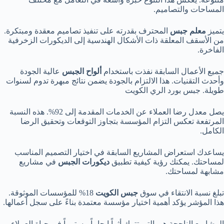
المساحات والتصاميم.
يتميز
معلم جبس
المحترف بقدرته على تنفيذ تصاميم معقدة ومبتكرة.
من الأسقف المعلقة ذات الأشكال الهندسية إلى الديكورات الزخرفية
الفاخرة.
جميع الأعمال السابقة نفذت باستخدام
ألواح الجبس
عالية الجودة
وأحدث التقنيات. هذا الالتزام بالجودة يضمن نتائج مبهرة تدوم لسنوات
طويلة. جبس بورد الري الكويت
يصل معدل رضا العملاء عن الخدمات المقدمة إلى 92%. هذه النسبة
المرتفعة تعكس التزام المؤسسة بتجاوز التوقعات وتحقيق الرضا
الكامل.
يساعدك استعراض المشاريع السابقة في اختيار التصميم المناسب
لمساحتك. يمكنك رؤية كيفية تطبيق
ديكورات الجبس
في مشاريع
مشابهة لمساحتك.
تبلغ نسبة الانتقاء في سوق
جبس الكويت
18% للمؤسسات الموثوقة.
هذا المؤشر يؤكد أهمية اختيار مؤسسة معتمدة بناءً على سجل أعمالها.
المشاريع الناجحة هي التي تترك أثراً إيجابياً مستمراً في حياة العملاء