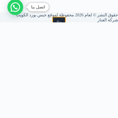
اتصل بنا
حقوق النشر © لعام 2026 محفوظة لموقع جبس بورد الكويت
شركة الفنار
📐 شركة الفنار (GBS)
متخصصون في فنون الديكور الداخلي، تركيب الجبس بورد، الأسقف
المعلقة، والقواطع الجبسية. نحول مساحتك إلى تحفة فنية بمعايير
جودة عالمية وتنفيذ دقيق يرضي ذوقك الرفيع.