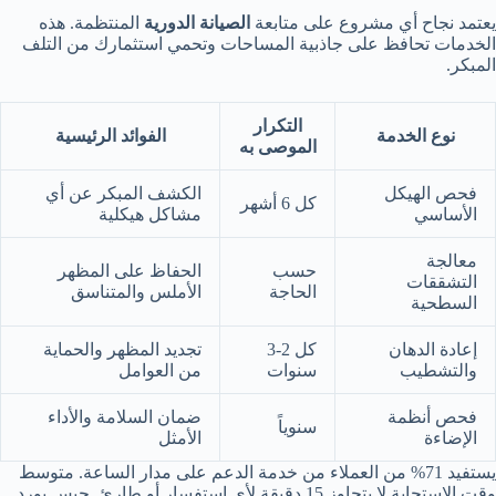
يعتمد نجاح أي مشروع على متابعة
الصيانة الدورية
المنتظمة. هذه
الخدمات تحافظ على جاذبية المساحات وتحمي استثمارك من التلف
المبكر.
التكرار
نوع الخدمة
الفوائد الرئيسية
الموصى به
فحص الهيكل
الكشف المبكر عن أي
كل 6 أشهر
الأساسي
مشاكل هيكلية
معالجة
حسب
الحفاظ على المظهر
التشققات
الحاجة
الأملس والمتناسق
السطحية
إعادة الدهان
كل 2-3
تجديد المظهر والحماية
والتشطيب
سنوات
من العوامل
فحص أنظمة
ضمان السلامة والأداء
سنوياً
الإضاءة
الأمثل
يستفيد 71% من العملاء من خدمة الدعم على مدار الساعة. متوسط
وقت الاستجابة لا يتجاوز 15 دقيقة لأي استفسار أو طارئ. جبس بورد