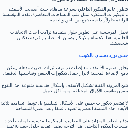
تتطور عالم
الديكور الداخلي
بسرعة مذهلة، حيث أصبحت الأسقف
والديكورات المبتكرة تمثل قلب المساحات المعاصرة. تقدم المؤسسة
الرائدة حلولاً إبداعية تجمع بين الفن والتقنية.
تعمل المؤسسة على تطوير حلول متقدمة تواكب أحدث الاتجاهات
العالمية. هذا الاهتمام بالابتكار يضمن لك تصاميم فريدة تعكس
شخصيتك.
جبس بورد دسمان بالكويت
يخلق تصميم الأسقف مع إضاءة درامية تأثيرات بصرية مذهلة. يمكن
دمج الإضاءة المخفية لإبراز جمال
ديكورات الجبس
وتفاصيلها الدقيقة.
تتيح المرونة الفنية تشكيل الأسقف بأشكال هندسية متنوعة. هذا التنوع
يضمن
تناسب الأذواق
المختلفة تماماً لكل عميل.
لا تقتصر
ديكورات جبس
على الأشكال التقليدية بل تشمل تصاميم ثلاثية
الأبعاد. هذه اللمسة العصرية تضيف عمقاً وبعداً بصرياً للمساحة.
يدفع الطلب المتزايد على التصاميم المبتكرة المؤسسة لمتابعة أحدث
صيحات
الديكور الداخلي
. هذا التوجه يضمن تقديم حلول حصرية تميز