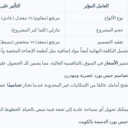
العامل المؤثر
التأثير على
نوع الألواح
مرتفع (مقاوم) vs معتدل (عادي)
حجم المشروع
تنازلي (كلما كبر المشروع)
تعقيد التصميم
مرتفع (معقد) vs منخفض (بسيط)
تشمل التكلفة النهائية أيضاً مواد إضافية مثل أنظمة الإضاءة المخفي
تتميز
الأسعار
في السوق بالتنافسية العالية، مما يضمن لك الحصول على 
تصاميم جبس بورد عصرية ومودرن
تفتح أمامك عالمًا من الإمكانيات غير المحدودة عندما تختار
تصاميم
ًا ع
يمكنك تحويل أي مساحة عادية إلى تحفة فنية تنبض بالحياة. الخطوط النظ
جبس بورد الدسمة بالكويت