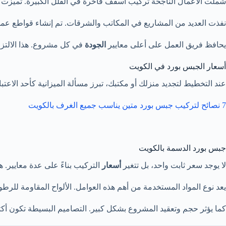
شملت الأعمال الناجحة تركيب أسقف فاخرة في الفلل الكبيرة. تميزت هذ
نفذت العديد من المشاريع في المكاتب والشرقات. تم إنشاء قواطع عملي
يحافظ فريق العمل على أعلى معايير
الجودة
في كل مشروع. هذا الالتزا
أسعار الجبس بورد في الكويت
عند التخطيط لتجديد منزلك أو مكتبك، تبرز مسألة الميزانية كأحد الاعتب
7 نصائح لتركيب جبس بورد متين يناسب جميع الغرف بالكويت
جبس بورد الدسمة بالكويت
لا يوجد سعر ثابت واحد، بل تتغير
أسعار
التركيب بناءً على عدة معايير. 
يعد نوع المواد المستخدمة من أهم هذه العوامل. الألواح المقاومة للرطو
كما يؤثر حجم وتعقيد المشروع بشكل كبير. التصاميم البسيطة تكون أك