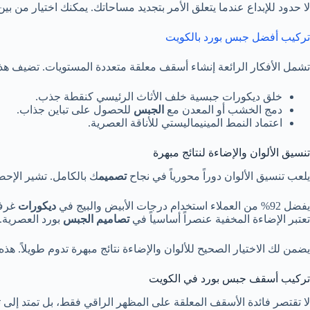
لا حدود للإبداع عندما يتعلق الأمر بتجديد مساحاتك. يمكنك اختيار من بي
تركيب أفضل جبس بورد بالكويت
تشمل الأفكار الرائعة إنشاء أسقف معلقة متعددة المستويات. تضيف ه
خلق ديكورات جبسية خلف الأثاث الرئيسي كنقطة جذب.
دمج الخشب أو المعدن مع
الجبس
للحصول على تباين جذاب.
اعتماد النمط المينيماليستي للأناقة العصرية.
تنسيق الألوان والإضاءة لنتائج مبهرة
يلعب تنسيق الألوان دوراً محورياً في نجاح
تصميم
ك بالكامل. تشير الإحصا
يفضل 92% من العملاء استخدام درجات الأبيض والبيج في
ديكورات
غرف 
تعتبر الإضاءة المخفية عنصراً أساسياً في
تصاميم
الجبس
بورد العصرية. 
يضمن لك الاختيار الصحيح للألوان والإضاءة نتائج مبهرة تدوم طويلاً. هذ
تركيب أسقف جبس بورد في الكويت
لا تقتصر فائدة الأسقف المعلقة على المظهر الراقي فقط، بل تمتد إ