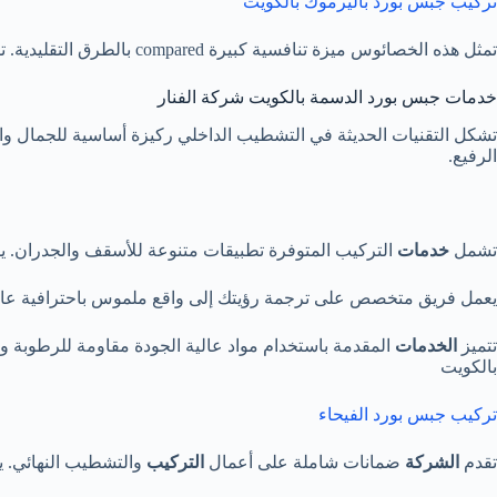
تركيب جبس بورد باليرموك بالكويت
تمثل هذه الخصائوس ميزة تنافسية كبيرة compared بالطرق التقليدية. تمنحك حرية
خدمات جبس بورد الدسمة بالكويت شركة الفنار
تشكل التقنيات الحديثة في التشطيب الداخلي ركيزة أساسية للجمال وا
الرفيع.
تشمل
خدمات
التركيب المتوفرة تطبيقات متنوعة للأسقف والجدران. 
يعمل فريق متخصص على ترجمة رؤيتك إلى واقع ملموس باحترافية عالية.
تتميز
الخدمات
المقدمة باستخدام مواد عالية الجودة مقاومة للرطوبة 
بالكويت
تركيب جبس بورد الفيحاء
تقدم
الشركة
ضمانات شاملة على أعمال
التركيب
والتشطيب النهائي. ي