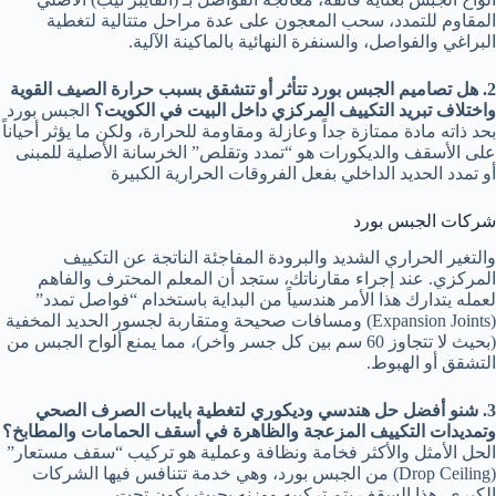
المقاوم للتمدد، سحب المعجون على عدة مراحل متتالية لتغطية
البراغي والفواصل، والسنفرة النهائية بالماكينة الآلية.
2. هل تصاميم الجبس بورد تتأثر أو تتشقق بسبب حرارة الصيف القوية
واختلاف تبريد التكييف المركزي داخل البيت في الكويت؟
الجبس بورد
بحد ذاته مادة ممتازة جداً وعازلة ومقاومة للحرارة، ولكن ما يؤثر أحياناً
على الأسقف والديكورات هو “تمدد وتقلص” الخرسانة الأصلية للمبنى
أو تمدد الحديد الداخلي بفعل الفروقات الحرارية الكبيرة
شركات الجبس بورد
والتغير الحراري الشديد والبرودة المفاجئة الناتجة عن التكييف
المركزي. عند إجراء مقارناتك، ستجد أن المعلم المحترف والفاهم
لعمله يتدارك هذا الأمر هندسياً من البداية باستخدام “فواصل تمدد”
(Expansion Joints) ومسافات صحيحة ومتقاربة لجسور الحديد المخفية
(بحيث لا تتجاوز 60 سم بين كل جسر وآخر)، مما يمنع ألواح الجبس من
التشقق أو الهبوط.
3. شنو أفضل حل هندسي وديكوري لتغطية بايبات الصرف الصحي
وتمديدات التكييف المزعجة والظاهرة في أسقف الحمامات والمطابخ؟
الحل الأمثل والأكثر فخامة ونظافة وعملية هو تركيب “سقف مستعار”
(Drop Ceiling) من الجبس بورد، وهي خدمة تتنافس فيها الشركات
الكبرى. هذا السقف يتم تركيبه ووزنه بحيث يكون تحت