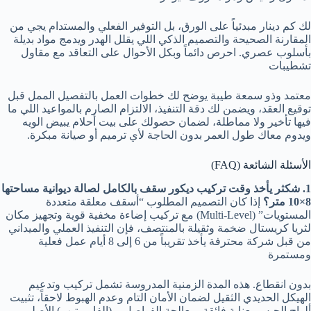
لك كم دينار مبدئياً على الورق، بل التوفير الفعلي والمستدام يجي من
المقارنة الصحيحة والتصميم الذكي اللي يقلل الهدر ويدمج مواد بديلة
بأسلوب عصري. احرص دائماً وبكل الأحوال على التعاقد مع مقاول
تشطيبات
معتمد وذو سمعة طيبة يوضح لك خطوات العمل بالتفصيل الممل قبل
توقيع العقد، ويضمن لك دقة التنفيذ، الالتزام الصارم بالمواعيد اللي ما
فيها تأخير ولا مماطلة، لضمان حصولك على بيت أحلام يبيض الويه
ويدوم معاك طول العمر بدون الحاجة لأي ترميم أو صيانة مبكرة.
الأسئلة الشائعة (FAQ)
1. شكثر يأخذ وقت تركيب ديكور سقف بالكامل لصالة ديوانية مساحتها
8×10 متر؟
إذا كان التصميم المطلوب “أسقف معلقة متعددة
المستويات” (Multi-Level) مع تركيب إضاءة مخفية قوية وتجهيز مكان
لثريا كريستال ضخمة وثقيلة بالمنتصف، فإن التنفيذ العملي والميداني
من قبل شركة محترفة يأخذ تقريباً من 6 إلى 8 أيام عمل فعلية
ومستمرة
بدون انقطاع. هذه المدة الزمنية المدروسة تشمل تركيب وتدعيم
الهيكل الحديدي الثقيل لضمان الأمان التام وعدم الهبوط لاحقاً، تثبيت
ألواح الجبس بعناية فائقة، معالجة الفواصل بـ (الفايبر تيب) الأصلي