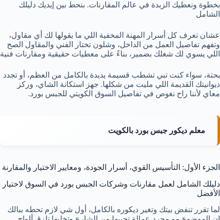
بخطوة ونعطيك الزبدة في عالم المقارنات. بنحط بين إيديك دليلك
الشامل
عشان تعرف كل أسرار المهنة المخفية اللي ما يقولها لك أي مقاول،
وتفهم تفاصيل العمل من الداخل، وشلون تختار الفني والمقاول الصح
اللي يسوي لك شغلك بضمير، بناءً على معطيات حقيقية ومقارنات فنية
بحتة، سواء كنت تبي تشطب قسيمة يديدة بالكامل من العظم، أو تجدد
ديوانيتك القديمة اللي مليت من شكلها. جهز استكانة الشاي، وركز
معاي لأننا راح نغوص في تفاصيل السوق الكويتي للجبس بورد.
معلم ديكور جبس بورد بالكويت
الجزء الأول: التأسيس القوي، أسرار الجودة، ومعايير الاختيار والمقارنة
دليلك الشامل لعمل مقارنات وشركات الجبس بورد في السوق لاختيار
الأفضل
لما تقرر تنفض بيتك وتغير ديكوره بالكامل، أول شي لازم تحطه ببالك
إن الموضوع مو مجرد عمالة تجيبها من الشارع وتخليها تلزق ألواح