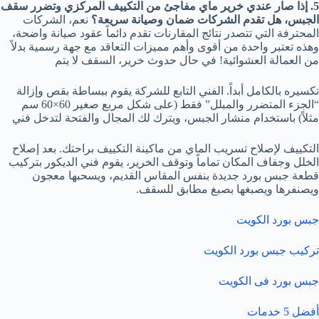
5. إذا صار عندي خرير ماي مفاجئ من التكييف المركزي وتضرر سقف
الجبس، هل تقدم الشركات ضمان وصيانة سريعة؟
نعم، الشركات
المحترفة التي تتصدر نتائج المقارنات تقدم دائماً عقود صيانة واضحة،
وهذه تعتبر واحدة من أقوى وأهم مميزات التعاقد مع جهة رسمية بدلاً
من العمالة العشوائية! في حال حدوث خرير، السقف لا يتم
تكسيره بالكامل أبداً. الفني التابع للشركة يقوم ببساطة بقص وإزالة
“الجزء المتضرر والمبلل” فقط (على شكل مربع صغير 60×60 سم
مثلاً) باستخدام منشار الجبس، ويترك لك المجال والفتحة لتدخل فني
التكييف لإصلاح تسريب الماي من ماكينة التكييف براحتك. بعد إصلاح
الخلل وجفاف المكان تماماً وتوقف الخرير، يقوم فني الديكور بتركيب
قطعة جبس بورد جديدة بنفس المقاس القديم، ويسحبها معجون
ويصنفرها ويصبغها بصبغ مطابق للسقف.
جبس بورد الكويت
تركيب جبس بورد الكويت
جبس بورد فى الكويت
أفضل 5 خدمات