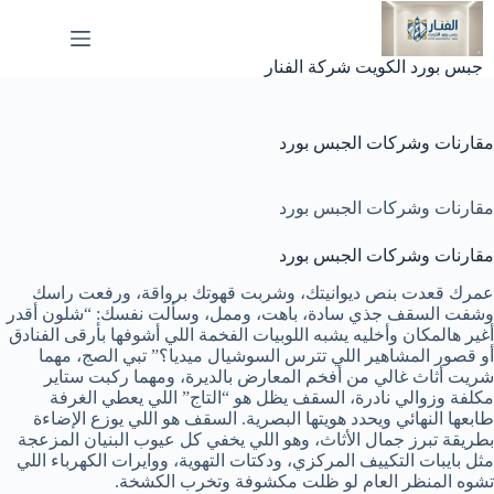
لتجاوز
لى
لمحتوى
جبس بورد الكويت شركة الفنار
مقارنات وشركات الجبس بورد
مقارنات وشركات الجبس بورد
مقارنات وشركات الجبس بورد
عمرك قعدت بنص ديوانيتك، وشربت قهوتك برواقة، ورفعت راسك
وشفت السقف جذي سادة، باهت، وممل، وسألت نفسك: “شلون أقدر
أغير هالمكان وأخليه يشبه اللوبيات الفخمة اللي أشوفها بأرقى الفنادق
أو قصور المشاهير اللي تترس السوشيال ميديا؟” تبي الصج، مهما
شريت أثاث غالي من أفخم المعارض بالديرة، ومهما ركبت ستاير
مكلفة وزوالي نادرة، السقف يظل هو “التاج” اللي يعطي الغرفة
طابعها النهائي ويحدد هويتها البصرية. السقف هو اللي يوزع الإضاءة
بطريقة تبرز جمال الأثاث، وهو اللي يخفي كل عيوب البنيان المزعجة
مثل بايبات التكييف المركزي، ودكتات التهوية، ووايرات الكهرباء اللي
تشوه المنظر العام لو ظلت مكشوفة وتخرب الكشخة.