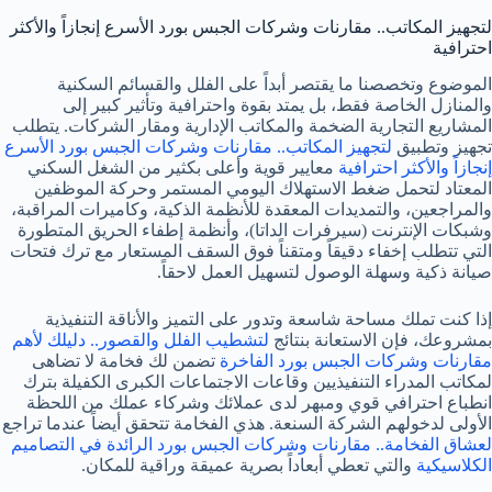
لتجهيز المكاتب.. مقارنات وشركات الجبس بورد الأسرع إنجازاً والأكثر
احترافية
الموضوع وتخصصنا ما يقتصر أبداً على الفلل والقسائم السكنية
والمنازل الخاصة فقط، بل يمتد بقوة واحترافية وتأثير كبير إلى
المشاريع التجارية الضخمة والمكاتب الإدارية ومقار الشركات. يتطلب
تجهيز وتطبيق
لتجهيز المكاتب.. مقارنات وشركات الجبس بورد الأسرع
إنجازاً والأكثر احترافية
معايير قوية وأعلى بكثير من الشغل السكني
المعتاد لتحمل ضغط الاستهلاك اليومي المستمر وحركة الموظفين
والمراجعين، والتمديدات المعقدة للأنظمة الذكية، وكاميرات المراقبة،
وشبكات الإنترنت (سيرفرات الداتا)، وأنظمة إطفاء الحريق المتطورة
التي تتطلب إخفاء دقيقاً ومتقناً فوق السقف المستعار مع ترك فتحات
صيانة ذكية وسهلة الوصول لتسهيل العمل لاحقاً.
إذا كنت تملك مساحة شاسعة وتدور على التميز والأناقة التنفيذية
بمشروعك، فإن الاستعانة بنتائج
لتشطيب الفلل والقصور.. دليلك لأهم
مقارنات وشركات الجبس بورد الفاخرة
تضمن لك فخامة لا تضاهى
لمكاتب المدراء التنفيذيين وقاعات الاجتماعات الكبرى الكفيلة بترك
انطباع احترافي قوي ومبهر لدى عملائك وشركاء عملك من اللحظة
الأولى لدخولهم الشركة السنعة. هذي الفخامة تتحقق أيضاً عندما تراجع
لعشاق الفخامة.. مقارنات وشركات الجبس بورد الرائدة في التصاميم
الكلاسيكية
والتي تعطي أبعاداً بصرية عميقة وراقية للمكان.