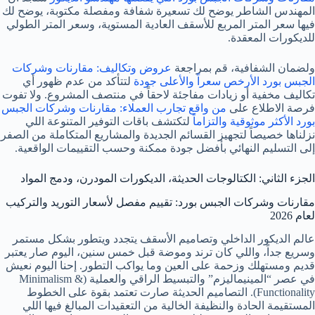
المهندس الشاطر يوضح لك تسعيرة شفافة ومفصلة مكتوبة، يوضح لك
فيها سعر المتر المربع للأسقف العادية المستوية، وسعر المتر الطولي
للديكورات المعقدة.
ولضمان الشفافية، قم بمراجعة
عروض وتكاليف: مقارنات وشركات
الجبس بورد الأرخص سعراً والأعلى جودة
لتتأكد من عدم ظهور أي
تكاليف مخفية أو زيادات مفاجئة لاحقاً في منتصف المشروع. ولا تفوت
فرصة الاطلاع على
من واقع تجارب العملاء: مقارنات وشركات الجبس
بورد الأكثر موثوقية والتزاماً
لتكتشف باقات التوفير المتنوعة اللي
نزلناها خصيصاً لتجهيز القسائم الجديدة والمشاريع المتكاملة من الصفر
إلى التسليم النهائي بأفضل جودة ممكنة وحسب التقييمات الواقعية.
الجزء الثاني: الكتالوجات الحديثة، الديكورات المودرن، ودمج المواد
مقارنات وشركات الجبس بورد: تقييم مفصل لأسعار التوريد والتركيب
لعام 2026
عالم الديكور الداخلي وتصاميم الأسقف يتجدد ويتطور بشكل مستمر
وسريع جداً، واللي كان ترند وموضة قبل خمس سنين، اليوم صار يعتبر
قديم ومستهلك وزحمة على العين وما يواكب التطور. إحنا اليوم نعيش
في عصر “المينيماليزم” والتبسيط الراقي والعملية (Minimalism &
Functionality). التصاميم الحديثة صارت تعتمد بقوة على الخطوط
المستقيمة الحادة والنظيفة الخالية من التعقيدات المبالغ فيها اللي