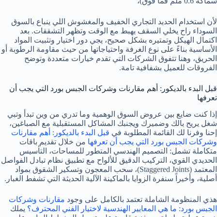
سماكة 0.6 ملم فما فوق)،
لأن استخدام الحديد التجاري الخفيف والمغشوش اللي ينباع بالسوق
السوداء راح يخلي السقف يهبط مع الوقت وتظهر التشققات. بعد
اكتمال الهيكل وتمتيره بشكل صحيح، يجي دور اختيار وتثبيت المواد
الأساسية بناءً على نوع الغرفة واحتياجاتها من حيث مقاومة الرطوبة أو
الحريق، وهنا تتفوق الشركات التي تقدم خيارات متعددة وتوضح
الفروقات للعميل بشفافية تامة.
قبل البدء بالديكور: أهم مقارنات وشركات الجبس بورد التي يجب أن
تعرفها
إذا كنت ضايع بين عروض السوق الوهمية وما تدري من وين تبدأ وتبي
شغل يريح بالك وضميرك ويجنبك المشاكل المستقبلية مع الصباغين،
إحنا وفرنا لك القائمة المطلوبة في
قبل البدء بالديكور: أهم مقارنات
وشركات الجبس بورد التي يجب أن تعرفها
من خلال تقديم باقات
متكاملة تشمل: التصميم الهندسي المتطور للمساحات، التأسيس
الحديدي القوي، التركيب الدقيق للألواح مع تطبيق نظام تبادل الفواصل
المعتمد (Staggered Joints)، سحب المعجون وتسكير الشقوق بمواد
أصلية، وأخيراً سنفرة الزوايا بالماكينة الآلية الحديثة التي تشفط الغبار.
هذي المنظومة الشاملة تعتمد بالكامل على وجود
مقارنات وشركات
الجبس بورد: ما هي المعايير الهندسية لاختيار الفني المحترف؟
يملك