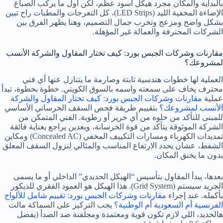
بالبداية والمكان مجرد هيكل أسود عظم، لكن أول ما يركب الصباغ
الإضاءة المخفية الليد (LED Strips)، كل التعرجات والمطبات راح تبين
بشكل واضح ومزعج وتخرب جمال التصميم، وهنا يظهر الفرق بين
الشركات المحترفة والعمالة غير المؤهلة.
مقارنات وشركات الجبس بورد: كيف تختار المقاول والشركة الأنسب
لمشروعك؟
العملية لها خطوات هندسية ثابتة وصارمة ما يتنازل عنها أي فني
محترف يخاف على سمعته واسمه بالسوق الكويتي. خطوة بخطوة، تبدأ
عملية
مقارنات وشركات الجبس بورد: كيف تختار المقاول والشركة
الأنسب لمشروعك؟
بتقييم طريقة فحص السقف الخرساني الأساسي
للمبنى للتأكد من خلوه من أي خرير أو رطوبة. الفني المتمكن من
الشركة الموثوقة يتأكد من قوة الخرسانة، وبعدين يراجع بعناية فائقة
تمديدات الكهرباء ومسارات التكييف المخفي (Concealed AC) ومكاين
الشفط، عشان يحدد الارتفاع المناسب والمثالي لنزول السقف المعلق
بدون ما يخنق المكان.
بعدها، يبدأ المقاول بتأسيس “الهيكل الحديدي” الداخلي أو ما يسمى
الجريد سيستم (Grid System). هذا الهيكل هو العمود الفقري للديكور
بأكمله. عند إجراء
مقارنات وشركات الجبس بورد: تقييم شامل للألواح
الفرنسية أم السعودية أم الوطنية؟
يجب التركيز على السماكة مالت
هالحديد، اللي لازم تكون قوية ومعتمدة ومجلفنة ضد الصدأ (يفضل