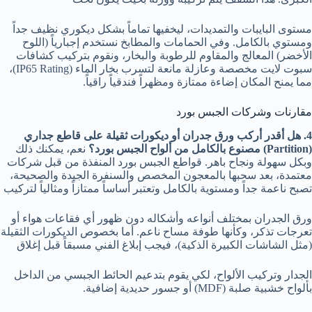
مستوى البايبات والتمديدات، ليخفيها تماماً بشكل ديكوري نظيف جداً
ومستوي بالكامل. وفي الحمامات والمطابخ نستخدم إجبارياً (اللوح
الأخضر) المعالج والمقاوم للرطوبة والبخار، ونقوم بتركيب كشافات
سبوت لايت مخصصة وعازلة مانعة لتسرب بخار الماء (IP65 Rating)،
مما يمنح المكان إضاءة ممتازة ومظهراً فندقياً راقياً.
مقارنات وشركات الجبس بورد
4. هل أقدر أركب ورق جدران أو ديكورات ثقيلة على قاطع جداري
(Partition) مصنوع بالكامل من ألواح الجبس بورد؟
نعم، يمكنك ذلك
وبكل سهولة ونجاح باهر. قواطع الجبس بورد المنفذة من قبل شركات
معتمدة، بعد سحبها بالمعجون المخصص والسنفرة الجيدة والصحيحة،
تصبح ناعمة جداً ومستوية بالكامل وتعتبر أساساً ممتازاً ومثالياً لتركيب
ورق الجدران بمختلف أنواعه وأشكاله دون ظهور أي فقاعات هواء أو
تعرجات تذكر، وكأنها طوفة مساح ناعم. أما بخصوص الديكورات الثقيلة
(مثل الشاشات الكبيرة الذكية)، فيجب إبلاغ الفني مسبقاً قبل إغلاق
الجدار وتركيب الألواح، لكي يقوم بتدعيم الحائط الجبسي من الداخل
بألواح خشبية صلبة (MDF) أو جسور حديدية إضافية.