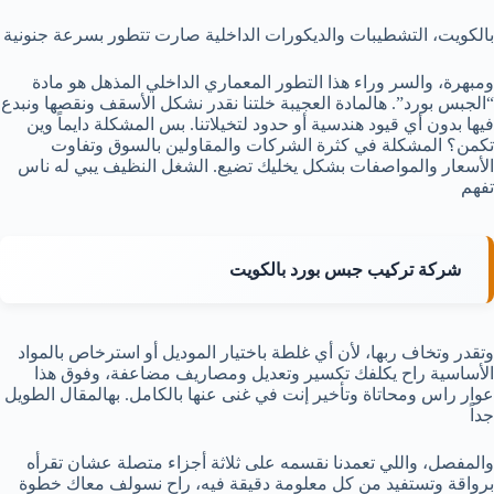
بالكويت، التشطيبات والديكورات الداخلية صارت تتطور بسرعة جنونية
ومبهرة، والسر وراء هذا التطور المعماري الداخلي المذهل هو مادة
“الجبس بورد”. هالمادة العجيبة خلتنا نقدر نشكل الأسقف ونقصها ونبدع
فيها بدون أي قيود هندسية أو حدود لتخيلاتنا. بس المشكلة دايماً وين
تكمن؟ المشكلة في كثرة الشركات والمقاولين بالسوق وتفاوت
الأسعار والمواصفات بشكل يخليك تضيع. الشغل النظيف يبي له ناس
تفهم
شركة تركيب جبس بورد بالكويت
وتقدر وتخاف ربها، لأن أي غلطة باختيار الموديل أو استرخاص بالمواد
الأساسية راح يكلفك تكسير وتعديل ومصاريف مضاعفة، وفوق هذا
عوار راس ومحاتاة وتأخير إنت في غنى عنها بالكامل. بهالمقال الطويل
جداً
والمفصل، واللي تعمدنا نقسمه على ثلاثة أجزاء متصلة عشان تقرأه
برواقة وتستفيد من كل معلومة دقيقة فيه، راح نسولف معاك خطوة