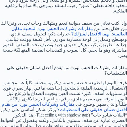
الأمثل والأفخم للمجالس الكبيرة والواسعة، وكل درجة تتزود بإنارة
مخفية دافئة تعطي “عمق” رهيب للسقف وتوحي بالاتساع والرفاهية
الملكية.
وإذا كنت تعاني من سقف ديوانية قديم ومتهالك وحاب تجدده، وفرنا لك
من خلال بحثنا عن
مقارنات وشركات الجبس بورد المحلية مقابل
العالمية: أيهما الأفضل لمنزلك؟
خيارات ذكية لتحويل سقف عادي
ومسطح وممل إلى لوحة معمارية مودرن بأقل تكلفة ووقت قياسي
جداً عن طريق تركيب هيكل حديدي جديد ونظيف تحت السقف القديم
مباشرة، وهو ما يخفي كل العيوب والتمديدات القديمة المتهالكة بلمحة
بصر.
مقارنات وشركات الجبس بورد: من يقدم أفضل ضمان حقيقي على
التشطيبات؟
غرفة النوم لها طبيعة خاصة وحسبة ديكورية مختلفة كلياً عن مجالس
الاستقبال الرسمية المليئة بالضجيج. إحنا هنيه ما نبي إبهار بصري قوي
أو مستويات أسقف كثيرة تشتت العين وتجيب الصداع والإزعاج قبل
النوم. الغرفة تبي تصميم هادي، راقي، وناعم. الترند الأقوى والأكثر
طلباً والذي يظهر بوضوح في
مقارنات وشركات الجبس بورد: من يقدم
أفضل ضمان حقيقي على التشطيبات؟
يركز بشكل أساسي على ديكور
“الفلات شادو جاب” (Flat ceiling with shadow gap). هذا الديكور
العصري عبارة عن سقف مستوي بالكامل، ولكنه مفصول عن الحوائط
الجانبية بمسافة بسيطة، تطلع منه إضاءة هادية جداً وتخلي السقف يبين