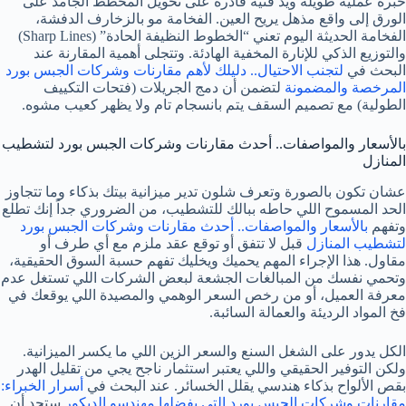
خبرة عملية طويلة ويد فنية قادرة على تحويل المخطط الجامد على
الورق إلى واقع مذهل يريح العين. الفخامة مو بالزخارف الدفشة،
الفخامة الحديثة اليوم تعني “الخطوط النظيفة الحادة” (Sharp Lines)
والتوزيع الذكي للإنارة المخفية الهادئة. وتتجلى أهمية المقارنة عند
البحث في
لتجنب الاحتيال.. دليلك لأهم مقارنات وشركات الجبس بورد
المرخصة والمضمونة
لتضمن أن دمج الجريلات (فتحات التكييف
الطولية) مع تصميم السقف يتم بانسجام تام ولا يظهر كعيب مشوه.
بالأسعار والمواصفات.. أحدث مقارنات وشركات الجبس بورد لتشطيب
المنازل
عشان تكون بالصورة وتعرف شلون تدير ميزانية بيتك بذكاء وما تتجاوز
الحد المسموح اللي حاطه ببالك للتشطيب، من الضروري جداً إنك تطلع
وتفهم
بالأسعار والمواصفات.. أحدث مقارنات وشركات الجبس بورد
لتشطيب المنازل
قبل لا تتفق أو توقع عقد ملزم مع أي طرف أو
مقاول. هذا الإجراء المهم يحميك ويخليك تفهم حسبة السوق الحقيقية،
وتحمي نفسك من المبالغات الجشعة لبعض الشركات اللي تستغل عدم
معرفة العميل، أو من رخص السعر الوهمي والمصيدة اللي يوقعك في
فخ المواد الرديئة والعمالة السائبة.
الكل يدور على الشغل السنع والسعر الزين اللي ما يكسر الميزانية.
ولكن التوفير الحقيقي واللي يعتبر استثمار ناجح يجي من تقليل الهدر
بقص الألواح بذكاء هندسي يقلل الخسائر. عند البحث في
أسرار الخبراء:
مقارنات وشركات الجبس بورد التي يفضلها مهندسو الديكور
ستجد أن