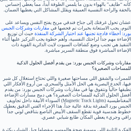
كأنه “طايف” بالهواء بدون ما يلمس الطوفة أبداً، مما يعطي إحساس
بالخفة والراحة النفسية العميقة ويقلل المشاكل التي يغطيها الضمان.
عشان تحول غرفتك إلى جناح فندقي مريح يفتح النفس ويساعد على
النوم، يجب الاستعانة بخبرات تم فحصها في
مقارنات وشركات الجبس
بورد: أخطاء فادحة تجنبها عند اختيار الشركة المنفذة
حيث أن توزيع
الإضاءة مهم جداً لراحتك النفسية، وأهم خطوة يجب التركيز عليها أثناء
التنفيذ هي تجنب وضع كشافات السبوت لايت الدائرية القوية ذات
الإضاءة المباشرة فوق منطقة السرير مباشرة.
مقارنات وشركات الجبس بورد: من يقدم أفضل الحلول الذكية
للمساحات الصغيرة؟
للممرات والشقق اللي مساحتها صغيرة واللي تحتاج استغلال كل شبر
فيها، الخدع البصرية هي الحل الأمثل والسحري. من أروع الأفكار اللي
نطبقها حالياً ونتفوق بها في مقارنات وشركات الجبس بورد: من يقدم
أفضل الحلول الذكية للمساحات الصغيرة؟ هي دمج مسارات الإضاءة
المغناطيسية (Magnetic Track Lights) السوداء الأنيقة داخل تجاويف
الجبس بورد المفرغة بدقة عالية جداً. هذا الإجراء الفني الدقيق يعطيك
خطوط هندسية قوية تقطع السقف الأبيض الناصع بتناقض لوني جداً
راقي وجريء يعطي المكان طابع شبابي عصري.
الفكرة الثانية اللي مسوية ضجة هالموسم ويفضلها جيل الشباب بكثرة