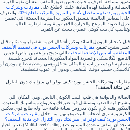
تضيق مساحة الغرف وتخليك تحس بضيق التنفس. عشان تفهم القيمة
الجمالية والعملية لهذه المادة، عليك الاطلاع على
مقارنات وشركات
الجبس بورد: تقييم مفصل لأسعار التوريد والتركيب لعام 2026
والتعرف
على المعايير العالمية لتنسيق الديكورات المنزلية الحديثة التي تضمن
عزل الصوت المزعج والحرارة اللاهبة ومقاومة الرطوبة العالية
وتناسب كل بيت كويتي عصري يبحث عن التفرد.
قبل لا تختار الموديل السائد وتكرر أشكال قديمة شفتها ببيوت ثانية قبل
عشر سنين، تصفح
مقارنات وشركات الجبس بورد في تصميم الأسقف
المعلقة وتأسيس الإضاءة المخفية
اللي تدمج ببراعة بين بياض الجبس
الناصع الكلاسيكي وعصرية المواد الديكورية الجديدة، لتخرج بلمسة
معمارية فريدة تبرز اتساع المكان بشكل وهمي وتعطيه طابع مودرن أو
كلاسيكي حسب ذوقك الشخصي وبدون أي عيوب تشطيبية.
مقارنات وشركات الجبس بورد: كيف توفر في ميزانيتك دون التنازل
عن متانة السقف؟
الصالة والديوانية هي قلب البيت الكويتي النابض، وهي المكان اللي
ينشرح فيه الصدر، وتستقبل فيه ضيوفك وعزوتك ومناسباتك السعيدة.
الديكور هنيه لازم يكون مدروس بعناية فائقة جداً وله طابع قوي يعكس
الكرم ومستوى أصحاب البيت وهيبتهم. من خلال
مقارنات وشركات
الجبس بورد: كيف توفر في ميزانيتك دون التنازل عن متانة السقف؟
ستجد أن أسقف متعددة المستويات (Multi-Level Ceilings) تعتبر الخيار