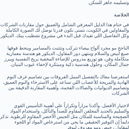
وتسليمه جاهز للسكن.
الخلاصة
في ختام هذا الدليل المعرفي الشامل والعميق حول مقارنات الشركات
والمقاولين في الكويت، نتمنى نكون قدرنا نوصل لك الصورة الكاملة
وكل التفاصيل اللي تفيدك قبل البدء في مشروع تشطيب بيتك. الديكور
الناجح مو مجرد ألواح بيضاء تتركب وتتثبت بالمسامير وينحط فوقها
صبغ أبيض والسلام وينتهي دور المقاول، الديكور هو هندسة معمارية
متكاملة وفن، هو توزيع مدروس للإضاءة المخفية يريح النفسية ويبرز
جمال المكان، وحلول هندسية ذكية ومبتكرة لإخفاء عيوب البنيان.
استعرضنا معاك بالتفصيل الممل الفروقات بين تصاميم غرف النوم
الهادية والمريحة للأعصاب اللي تساعد على الاسترخاء والنوم العميق،
وتصاميم الديوانيات والصالات الفخمة، وأهمية المقارنة الدقيقة بين
الشركات
لاختيار الأفضل. وأكدنا مراراً وتكراراً على أهمية التأسيس القوي
والسليم بالحديد المجلفن المقاوم للصدأ والتآكل، واستخدام المواد
الصحيحة والمناسبة للمكان مثل الجبس الأخضر المقاوم للرطوبة. تذكر
دايماً إن التوفير الحقيقي ما يجي من استرخاص المواد أو اللجوء
لمقاول رخيص ومو معروف ليوفر