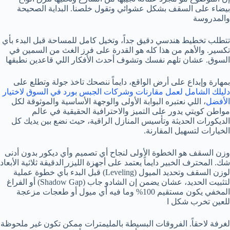
بيضاء على السقف بشكل عشوائي وتقول خلصنا. البداية الصحيحة
والمدروسة
تتطلب تخطيط هندسي دقيق جداً، وتخيل كامل للمساحة قبل البدء بأي
تكسير. والأهم من هذا كله هو القدرة على فرز الغث من السمين في
السوق. عشان تلهم نفسك وتشوف أحدث الأفكار اللي قاعدين نطبقها
بمهارة وإبداع على أرض الواقع، دايماً ننصحك تاخذ جولة وتطلع على
دليلك الشامل لعمل مقارنات وشركات الجبس بورد في السوق لاختيار
الأفضل
، اللي نعتبره البوابة الأولى والوجهة الأساسية والموثوقة لكل
مواطن كويتي يدور على التميز والاحترافية الحقيقية في عالم
الديكورات الحديثة وتأسيس المنازل الراقية، حيث نضع بين يديك كل
الخيارات لتسهيل المقارنة.
وزن السقف هو الخطوة الأولى لنجاح أي تصميم وأي ديكور بدون أدنى
شك. المحترف الخبير دايماً يعتمد على أجهزة الليزر الدقيقة ثلاثية الأبعاد
لوزن السقف وتحديد الميول (Leveling) قبل البدء بأي خطوة عملية
لتثبيت الحديد، عشان يضمن إن الشادو جاب (Shadow Gap) أو الفراغ
المخفي يكون مستقيم 100% وما فيه أي ميول أو طعجات مزعجة
للعين تخرب شكل ا
لغرفة لاحقاً. الفروقات البسيطة بالمليمترات ممكن تكون غير ملحوظة