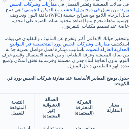
في صالات المعيشة وتعتبر الفيصل في
مقارنات وشركات الجبس
بورد: من يتفوق في دمج بديل الخشب مع الديكور الجبسي؟
هي دمج
بديل الرخام اللامع مع شرائح خشبية (WPC) دافئة اللون وتجاويف
جبسية مذهلة تخرج منها إضاءة مخفية تسلط الضوء على التحف،
خاصة عند تصميم مكتبات التلفزيون.
ولتحفيز خيالك الإبداعي أكثر وتخرج عن المألوف والتقليدي في بيتك،
استكشف
مقارنات وشركات الجبس بورد المتخصصة في القواطع
الجدارية العازلة للصوت
بأساليب مبتكرة لعمل فواصل بصرية جذابة
بين صالة المعيشة وغرفة الطعام، أو بين قسم الاستقبال وقسم غرف
النوم، بدون الحاجة لبناء جدران مصمتة وخرسانية تخنق المكان وتمنع
تجدد الهواء الطبيعي داخل المنزل.
جدول يوضح المعايير الأساسية عند مقارنة شركات الجبس بورد في
الكويت:
العمالة
الشركة
النتيجة
معيار
العشوائية
المحترفة
المتوقعة
المقارنة
(غير
(المعتمدة)
للعميل
المعتمدة)
مجلفن ضد
حديد تجاري
استقرار