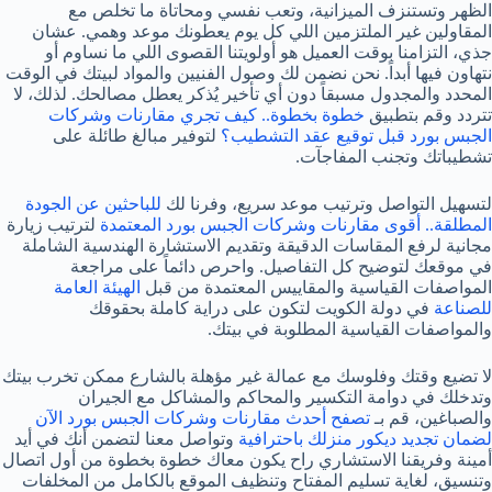
الظهر وتستنزف الميزانية، وتعب نفسي ومحاتاة ما تخلص مع
المقاولين غير الملتزمين اللي كل يوم يعطونك موعد وهمي. عشان
جذي، التزامنا بوقت العميل هو أولويتنا القصوى اللي ما نساوم أو
نتهاون فيها أبداً. نحن نضمن لك وصول الفنيين والمواد لبيتك في الوقت
المحدد والمجدول مسبقاً دون أي تأخير يُذكر يعطل مصالحك. لذلك، لا
تتردد وقم بتطبيق
خطوة بخطوة.. كيف تجري مقارنات وشركات
الجبس بورد قبل توقيع عقد التشطيب؟
لتوفير مبالغ طائلة على
تشطيباتك وتجنب المفاجآت.
لتسهيل التواصل وترتيب موعد سريع، وفرنا لك
للباحثين عن الجودة
المطلقة.. أقوى مقارنات وشركات الجبس بورد المعتمدة
لترتيب زيارة
مجانية لرفع المقاسات الدقيقة وتقديم الاستشارة الهندسية الشاملة
في موقعك لتوضيح كل التفاصيل. واحرص دائماً على مراجعة
المواصفات القياسية والمقاييس المعتمدة من قبل
الهيئة العامة
للصناعة
في دولة الكويت لتكون على دراية كاملة بحقوقك
والمواصفات القياسية المطلوبة في بيتك.
لا تضيع وقتك وفلوسك مع عمالة غیر مؤهلة بالشارع ممكن تخرب بيتك
وتدخلك في دوامة التكسير والمحاكم والمشاكل مع الجيران
والصباغين، قم بـ
تصفح أحدث مقارنات وشركات الجبس بورد الآن
لضمان تجديد ديكور منزلك باحترافية
وتواصل معنا لتضمن أنك في أيد
أمينة وفريقنا الاستشاري راح يكون معاك خطوة بخطوة من أول اتصال
وتنسيق، لغاية تسليم المفتاح وتنظيف الموقع بالكامل من المخلفات