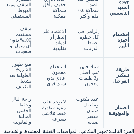
جودة
الصدأ
خفيف وأقل
السقف ومنع
الحديد
سماكة 0.6
سماكة
الهبوط
التأسيسي
ملم وأكثر
ممكنة
المستقبلي
سقف
إلزامي في
الاعتماد على
استخدام
مستقيم
كل خطوة
النظر أو
أجهزة
100% بدون
لضبط
أدوات
الليزر
أي ميول أو
الوزنات
تقليدية
طعجات
منع ظهور
شبك فايبر
استخدام
طريقة
الشروخ
تيب أصلي
معجون
تسكير
الطولية بعد
و3 طبقات
عادي بدون
الفواصل
تشغيل
معجون
شبك قوي
التكييف
عقد مكتوب
راحة البال
لا يوجد عقد،
ومفصل +
وحفظ
الضمان
وعود شفهية
ضمان
الحقوق
والموثوقية
فقط تتلاشى
حقيقي
المالية
بسرعة
صيانة
والقانونية
الجزء الثالث: تجهيز المكاتب، المواصفات التقنية المعتمدة، والخلاصة