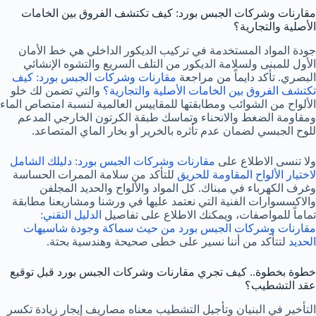
مقارنات وشركات الجبس بورد: كيف تكتشف الفروق بين الخامات
الأصلية والتجارية؟
جودة المواد المستخدمة في تركيب الديكور الداخلي هي خط الأمان
الأول للمبنى ولسلامة الديكور من التلف السريع والتشوه الإنشائي
البصري. تأكد دايماً من مراجعة
مقارنات وشركات الجبس بورد: كيف
تكتشف الفروق بين الخامات الأصلية والتجارية؟
والتي تضمن لك خلو
الألواح من الشوائب ومطابقتها للمقاييس العالمية لنسبة امتصاص الماء
ومقاومة الضغط والانحناء وتماسك طبقة الكرتون الخارجي المدعم
للوح الجبسي لضمان عدم تأثره بالخرير أو بخار الماي المتصاعد.
ولا تنسى الاطلاع على
مقارنات وشركات الجبس بورد: دليلك الشامل
لاختيار الألواح المقاومة للحريق
للتأكد من سلامة الممرات الحساسة
وغرف الكهرباء في مبناك. كل المواد والألواح والحديد المجلفن
والاكسسوارات الفنية التي نعتمد عليها في ورشنا ومشاريعنا مطابقة
تماماً للمواصفات، ويمكنك الاطلاع على تفاصيل
الدليل التقني:
مقارنات وشركات الجبس بورد من حيث سماكة وجودة شاسيهات
الحديد
لتتأكد من أننا نسير على خطى صحيحة وهندسية بحتة.
خطوة بخطوة.. كيف تجري مقارنات وشركات الجبس بورد قبل توقيع
عقد التشطيب؟
التأخير في البنيان وتأجيل التشطيب معناه مصاريف إيجار زيادة تكسر