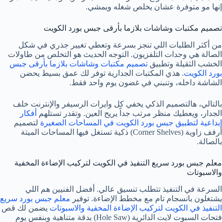
إنها مو متوفرة عشان يخلص شغله ويمشي.
تصميم مكتبات وشاشات بلازما بأرقى جبس بورد الكويت
من أكثر الطلبات اللي تنجز بسرعة وتعطي تغيير جذري في شكل
الصالة هي وحدات التلفزيون. التوجه الحديث هو التخلص من طاولات
الخشب الثقيلة وتطبيق
تصميم مكتبات وشاشات بلازما بأرقى جبس
بورد الكويت
. هذي المكتبات الجدارية توفر لك عمق بسيط يحضن
الشاشة داخله، وتنبني في غضون يوم واحد فقط.
بالتالي، هالتصميم الذكي يخفي كل وايرات الرسيفر والإنترنت خلف
الجدار، ويعطيك منظر مرتب جداً يريح العين. وتقدر تستلهم
أفكار
إبداعية لتطبيق جبس بورد الكويت في المساحات الصغيرة
لتصميم
أرفف زاوية (Corner Shelves) ذكية تستغل فيها المساحات الميتة
بالصالة.
معلم جبس بورد سريع التنفيذ في الكويت لتركيب الإضاءة المخفية
والاسبوتات
السرعة في التنفيذ تتطلب تنسيق عالي. أفضل الفنيين هم اللي
يشتغلون بانسجام تام مع مخطط الإضاءة. توفير
معلم جبس بورد سريع
التنفيذ في الكويت لتركيب الإضاءة المخفية والاسبوتات
يضمن لك قص
فتحات السبوت لايت الدائرية (Hole Saw) بدقة متناهية وبنفس يوم