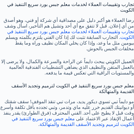
تجارب وتقييمات العملاء لخدمات معلم جبس بورد سريع التنفيذ في
الكويت
رضا العملاء هو أكبر دليل على مصداقية أي شركة أو فني، وهو أصدق
من أي إعلان. قبل لا تتفق مع أي أحد وتشيل هم التأخير، اسأل وشف
تجارب وتقييمات العملاء لخدمات معلم جبس بورد سريع التنفيذ في
الكويت
. التجارب السابقة تثبت لك إذا كان الفني يلتزم بكلمته ويسلم
بيومين مثل ما وعد، وإذا كان يخلي المكان نظيف وراه وما يقط
مخلفات الجبس بالحوش.
العميل الكويتي يبحث دايماً عن الراحة والسرعة والكمال، ولا يرضى إلا
بالعمل المتقن والنظيف الذي يضاهي التشطيبات الفندقية العالمية
والمستويات الراقية التي تعكس قيمة ما يدفعه.
معلم جبس بورد سريع التنفيذ في الكويت لترميم وتجديد الأسقف
القديمة والمتهالكة
مو دايماً تبي تسوي ديكور يديد، مرات تبي تنقذ الموقف! سقف شقتك
أو ديوانيتك القديم خرر عليه ماي وتدمر، وتبي تجدده بأقل تكلفة وأسرع
وقت قبل لا يطيح على أحد. الفني المحترف (فرق الطوارئ) يقدر ينفذ
أعمال الإنقاذ عبر الاعتماد على
معلم جبس بورد سريع التنفيذ في
الكويت لترميم وتجديد الأسقف القديمة والمتهالكة
.