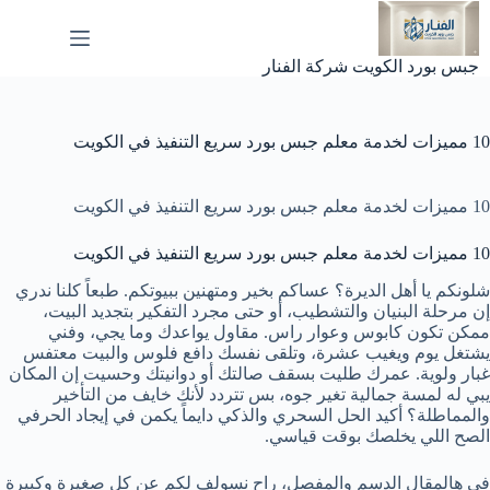
لتجاوز
لى
لمحتوى
جبس بورد الكويت شركة الفنار
10 مميزات لخدمة معلم جبس بورد سريع التنفيذ في الكويت
10 مميزات لخدمة معلم جبس بورد سريع التنفيذ في الكويت
10 مميزات لخدمة معلم جبس بورد سريع التنفيذ في الكويت
شلونكم يا أهل الديرة؟ عساكم بخير ومتهنين ببيوتكم. طبعاً كلنا ندري
إن مرحلة البنيان والتشطيب، أو حتى مجرد التفكير بتجديد البيت،
ممكن تكون كابوس وعوار راس. مقاول يواعدك وما يجي، وفني
يشتغل يوم ويغيب عشرة، وتلقى نفسك دافع فلوس والبيت معتفس
غبار ولوية. عمرك طليت بسقف صالتك أو دوانيتك وحسيت إن المكان
يبي له لمسة جمالية تغير جوه، بس تتردد لأنك خايف من التأخير
والمماطلة؟ أكيد الحل السحري والذكي دايماً يكمن في إيجاد الحرفي
الصح اللي يخلصك بوقت قياسي.
في هالمقال الدسم والمفصل، راح نسولف لكم عن كل صغيرة وكبيرة