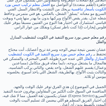
التعامل مع المحلات المعروفة والمقاولين اللي يمتلكون فرق عمل
جاهزة (أطقم متعددة) أو التواصل مع
أفضل معلم تركيب جبس بورد
الكويت بأسعار تنافسية
يريحك من التشتت والانتظار الممل. الفني
السريع مو معناته “يسلق” الشغل، بالعكس، هو فني متمرس وحافظ
شغله عدل، يقدر يقص الألواح ويركبها بدون ما يهدر منها شيء وبوقت
قياسي. استثمارك في اختيار هذا النوع من الفنيين مسبقاً بيوفر عليك
فلوس إيجارات (إذا كنت ناطر تسكن) ويفكك من عوار الراس.
رقم معلم جبس بورد سريع التنفيذ في الكويت لتشطيب المنازل
والفلل
عشان تضمن نتيجة تبيض الوجه وسرعة تريح أعصابك، أنت محتاج
تحتفظ بـ
رقم معلم جبس بورد سريع التنفيذ في الكويت لتشطيب
المنازل والفلل
اللي عنده خبرة طويلة. الفني المحترف والمتمكن في
هالمجال ما يشتغل بروحه، دايماً معاه فريق متكامل (مساعدين
وعمال) يقسم عليهم الشغل، واحد يقص، والثاني يركب الشاسيه،
والثالث يثبت الألواح. بهالطريقة، الشغل اللي ياخذ أسبوع، يخلصونه
بيومين أو ثلاثة.
الجميل في الموضوع إن هذي الفرق توفر عليك الوقت والجهد.
المنافسة في السوق خلت الكثير من المقاولين يوفرون خدمة التنفيذ
السريع (Express Service) عشان يكسبون ثقة العميل. مما لا شك فيه،
إن اختيار الفريق المنظم هو اللي بيضمن لك تسليم البيت بالوقت
المحدد بالضبط بدون أي أعذار.