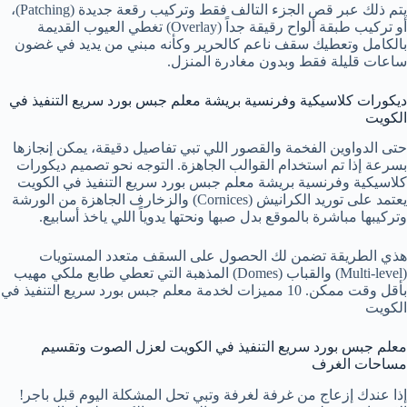
يتم ذلك عبر قص الجزء التالف فقط وتركيب رقعة جديدة (Patching)،
أو تركيب طبقة ألواح رقيقة جداً (Overlay) تغطي العيوب القديمة
بالكامل وتعطيك سقف ناعم كالحرير وكأنه مبني من يديد في غضون
ساعات قليلة فقط وبدون مغادرة المنزل.
ديكورات كلاسيكية وفرنسية بريشة معلم جبس بورد سريع التنفيذ في
الكويت
حتى الدواوين الفخمة والقصور اللي تبي تفاصيل دقيقة، يمكن إنجازها
بسرعة إذا تم استخدام القوالب الجاهزة. التوجه نحو تصميم ديكورات
كلاسيكية وفرنسية بريشة معلم جبس بورد سريع التنفيذ في الكويت
يعتمد على توريد الكرانيش (Cornices) والزخارف الجاهزة من الورشة
وتركيبها مباشرة بالموقع بدل صبها ونحتها يدوياً اللي ياخذ أسابيع.
هذي الطريقة تضمن لك الحصول على السقف متعدد المستويات
(Multi-level) والقباب (Domes) المذهبة التي تعطي طابع ملكي مهيب
بأقل وقت ممكن. 10 مميزات لخدمة معلم جبس بورد سريع التنفيذ في
الكويت
معلم جبس بورد سريع التنفيذ في الكويت لعزل الصوت وتقسيم
مساحات الغرف
إذا عندك إزعاج من غرفة لغرفة وتبي تحل المشكلة اليوم قبل باجر!