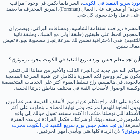
بورد سريع التنفيذ في الكويت
، السر دايماً يكمن في وجود “مراقب
جودة” أو مشرف على العمال (Foreman). الفريق المحترف ما يعتمد
على عامل واحد يسوي كل شي.
المشرف يراقب استقامة الشاسيه، ومسافات البراغي، ويضمن إن
المعجون انحط على طبقتين (طبقة أولى مع الشبك، وطبقة ثانية
للتنعيم). هذي الاحترافية تضمن لك سرعة إنجاز مصحوبة بجودة تعيش
معاك سنين.
أين تجد معلم جبس بورد سريع التنفيذ في الكويت مجرب وموثوق؟
حياكم الله من جديد في الجزء الثالث والأخير من مقالنا اللي نتمنى
يكون نوركم ووضح لكم الصورة بالكامل عن أهمية السرعة المدمجة
بالجودة. في هالقسم، راح نسلط الضوء أكثر على الخدمات المتخصصة
وكيفية الوصول لأصحاب الثقة في مختلف مناطق ديرتنا الحبيبة.
علاوة على ذلك، راح نتكلم عن ترميم الأسقف القديمة بسرعة البرق
بدون الحاجة للهدم المزعج، وفي نهاية المطاف، بنجاوب على أكثر
الأسئلة اللي توصلنا منكم. إذا كنت مستعد تحول خيالك إلى واقع
ملموس في سقف بيتك أو شركتك، فكمل القراءة في هذه الفقرة
لمعرفة
أين تجد معلم جبس بورد سريع التنفيذ في الكويت مجرب
وموثوق؟
لأن الزبدة كلها هني وبأيدي أمهر الحرفيين.