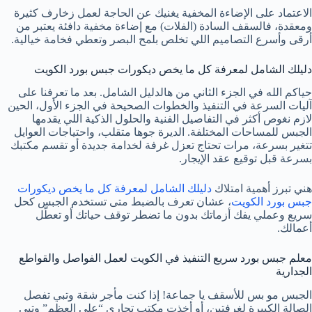
الاعتماد على الإضاءة المخفية يغنيك عن الحاجة لعمل زخارف كثيرة
ومعقدة، فالسقف السادة (الفلات) مع إضاءة مخفية دافئة يعتبر من
أرقى وأسرع التصاميم اللي تخلص بلمح البصر وتعطي فخامة خيالية.
دليلك الشامل لمعرفة كل ما يخص ديكورات جبس بورد الكويت
حياكم الله في الجزء الثاني من هالدليل الشامل. بعد ما تعرفنا على
آليات السرعة في التنفيذ والخطوات الصحيحة في الجزء الأول، الحين
لازم نغوص أكثر في التفاصيل الفنية والحلول الذكية اللي يقدمها
الجبس للمساحات المختلفة. الديرة جوها متقلب، واحتياجات العوايل
تتغير بسرعة، مرات تحتاج تعزل غرفة لخدامة جديدة أو تقسم مكتبك
بسرعة قبل توقيع عقد الإيجار.
هني تبرز أهمية امتلاك
دليلك الشامل لمعرفة كل ما يخص ديكورات
جبس بورد الكويت
، عشان تعرف بالضبط متى تستخدم الجبس كحل
سريع وعملي يفك أزماتك بدون ما تضطر توقف حياتك أو تعطّل
أعمالك.
معلم جبس بورد سريع التنفيذ في الكويت لعمل الفواصل والقواطع
الجدارية
الجبس مو بس للأسقف يا جماعة! إذا كنت مأجر شقة وتبي تفصل
الصالة الكبيرة لغرفتين، أو أخذت مكتب تجاري “على العظم” وتبي