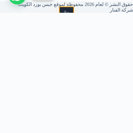
حقوق النشر © لعام 2026 محفوظة لموقع جبس بورد الكويت
شركة الفنار
📐 شركة الفنار (GBS)
متخصصون في فنون الديكور الداخلي، تركيب الجبس بورد، الأسقف
المعلقة، والقواطع الجبسية. نحول مساحتك إلى تحفة فنية بمعايير
جودة عالمية وتنفيذ دقيق يرضي ذوقك الرفيع.