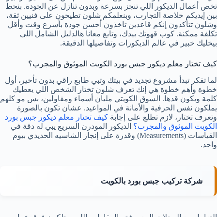
تخص أعمال الديكور اللي تنجز بسرعة وبدون تنازل عن الجودة. بنحط
بين إيديكم خلاصة التجارب، وبنعلمكم شلون تطيحون على فنيين ثقة،
وشلون تتأكدون إنكم قاعدين تاخذون أحسن جودة بأسرع وقت وأقل
تكلفة ممكنة. كوب قهوتك بيدك، وتابع معانا هالدليل الشامل اللي
بيخليك خبير في عالم الديكورات وتفاصيلها الدقيقة.
كيف تختار معلم ديكور جبس بورد الكويت الموثوق والمجرب؟
لما تفكر تبدأ مشروع تجديد في بيتك وتبي طابع راقي بدون تأخير، أول
خطوة وأهم خطوة هي إنك تعرف شلون تختار الشخص اللي يعطيك
كلمة ويكون قدها. السوق الكويتي مليان أسماء ومقاولين، بس مو كلهم
يملكون نفس الحرفية والأمانة في المواعيد. عشان تكون بالصورة
وتعرف تختار، لازم تطلع على إجابة
كيف تختار معلم ديكور جبس بورد
الكويت الموثوق والمجرب؟
الديكور المودرن السريع يبي له دقة في
القياسات (Measurements) وقدرة على إنجاز الشاسيه الحديدي بيوم
واحد.
شركة تركيب جبس بورد بالكويت