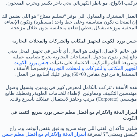
تركيب الألواح، مو ناطر الكهربائي يجي باجر يكسر ويخرب المعجون.
العمل المشترك والمقاول اللي يوفر “تسليم مفتاح” هو اللي يضمن لك
إن الفتحات تكون متناسقة وعلى خط واحد (مسطرة) وتكون الإضاءة
المخفية موزعة بشكل يعطي إضاءة متجانسة بدون ظلال مزعجة.
جبس بورد الكويت لتجهيز المكاتب والشركات والمحلات التجارية
في عالم الأعمال، الوقت هو المال. أي تأخير في تجهيز المحل يعني
دفع إيجار بدون مدخول. المساحات التجارية تحتاج تصاميم عملية
وسريعة الفك والتركيب. الاعتماد على تقنيات
جبس بورد الكويت
لتجهيز المكاتب والشركات والمحلات التجارية
(خصوصاً الأسقف
المستعارة من نوع مقاس 60×60) يوفر عليك أسابيع من العمل.
هذه الأسقف تتركب بالكامل لمعرض كبير في يومين، وتسهل وصول
مهندسين التكييف ومقاولين الإطفاء للخدمات العلوية، وتعطيك طابع
مؤسسي (Corporate) مرتب وجاهز لاستقبال عملائك بأسرع وقت.
أسرار الدقة والالتزام مع أفضل معلم جبس بورد سريع التنفيذ في
الكويت
شلون تتأكد إن الفني اللي جبته سريع ودقيق بنفس الوقت وما راح
“يلصق ويمشي”؟ لمعرفة
أسرار الدقة والالتزام مع أفضل معلم جبس