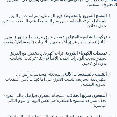
المحترف المنظم:
المسح السريع والتخطيط:
فور الوصول، يتم استخدام الليزر
المتقاطع لرفع المقاسات ورسم المخطط على السقف مباشرة
خلال دقائق.
تركيب الشاسيه المتزامن:
يقوم فريق بتركيب الجسور (السي
شانيل) بينما يقوم فريق آخر بتجهيز التيوبات (اليو شانيل) وقصها.
تمديدات الكهرباء الفورية:
تواجد كهربائي مختص مع الفريق
يضمن سحب الوايرات (تمديد الإضاءة) أثناء تركيب الشاسيه
بدون أي تأخير.
التثبيت بالمسدسات الآلية:
استخدام مسدسات البراغي
الكهربائية السريعة لتثبيت الألواح في أماكنها بدلاً من المفكات
اليدوية البطيئة.
المعجون سريع الجفاف:
استخدام معجون فواصل عالي الجودة
يجف بسرعة ليسمح بالصنفرة في نفس اليوم أو اليوم التالي
مباشرة.
بناء على ذلك، هذي الخطوات المدروسة والتوزيع السليم للمهام هو