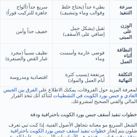
سرعة
بطيء جداً (يحتاج خلط
سريع جداً (ألواح
التنفيذ
وقوالب وماء وتنشيف)
جاهزة للتركيب فوراً)
الوزن
ثقيل (يشكل حمل
على
خفيف جداً وآمن
إضافي على الأسقف)
المبنى
النظافة
فوضى عارمة وأسمنت
نظيف نسبياً (مجرد
أثناء
وماء
غبار القص والصنفرة)
العمل
التكلفة
مرتفعة (بسبب كثرة
اقتصادية ومدروسة
النهائية
أيام العمل والمواد)
لمعرفة المزيد حول الفروقات، يمكنك الاطلاع على
الفرق بين الجبس
العادي و جبس بورد الكويت في التشطيبات
لتتأكد أنك تتخذ القرار
المالي والفني الصحيح لمشروعك.
خطوات تنفيذ أسقف جبس بورد الكويت باحترافية ودقة
الشغل السريع مو معناته نتجاهل الأصول الفنية. إذا كنت تبي تعرف
شلون يتم إنجاز
خطوات تنفيذ أسقف جبس بورد الكويت باحترافية
ودقة
بوقت قياسي، فهذي هي الأساسيات اللي يمشي عليها الفريق