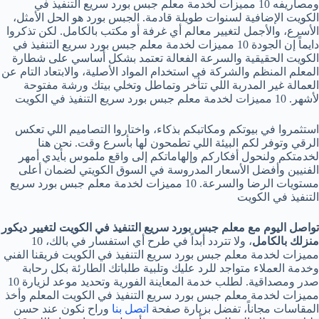
ومصاريفه 10 مميزات لخدمة معلم جبس بورد سريع التنفيذ في
الكويت الإضافية لسنوات طويلة قادمة. الجبس بورد هو الحل الأمثل،
الأسرع، والأجمل لتغيير معالم أي غرفة أو مكتب بالكامل. لكن تذكروا
دايماً إن الجودة 10 مميزات لخدمة معلم جبس بورد سريع التنفيذ في
الكويت الحقيقية والسرعة الفعالة تعتمد بشكل أساسي على شطارة
المعلم المنظم والشركة في استخدام المواد الأصلية، والابتعاد التام عن
العمالة غير المدربة اللي تتأخر وتماطل وتخلي بيتك ورشة مفتوحة
لأشهر. 10 مميزات لخدمة معلم جبس بورد سريع التنفيذ في الكويت
استثمروا في بيوتكم ومكاتبكم بذكاء، واختاروا التصاميم اللي تعكس
الرقي وتوفر لكم البيئة اللي تطمحون لها بأسرع وقت. نحن هنا
لخدمتكم ولنحول أفكاركم وإلهاماتكم إلى واقع ملموس بأيدي أمهر
الفنيين وأفضل الأسعار المدروسة في السوق الكويتي لضمان أعلى
مستويات الرضا والسرعة. 10 مميزات لخدمة معلم جبس بورد سريع
التنفيذ في الكويت
تواصل اليوم مع معلم جبس بورد سريع التنفيذ في الكويت لتغيير ديكور
منزلك بالكامل
، ولا تتردد أبداً في طرح أي استفسار في بالك، 10
مميزات لخدمة معلم جبس بورد سريع التنفيذ في الكويت فريقنا الفني
وخدمة العملاء متواجد للرد عليك وتلبية طلباتك الطارئة بكل رحابة
صدر ومصداقية. لطلب خدمة المعاينة الفورية وتحديد موعد لزيارة 10
مميزات لخدمة معلم جبس بورد سريع التنفيذ في الكويت المعلم وأخذ
المقاسات مجاناً، تفضل بزيارة صفحة
اتصل بنا
وراح نكون عند حسن