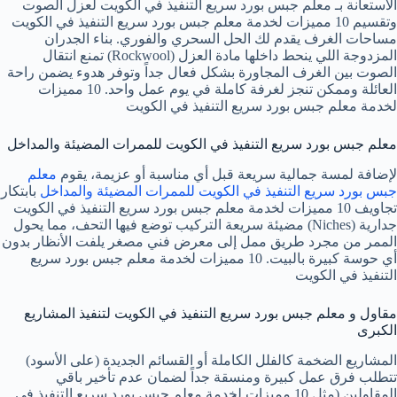
الاستعانة بـ معلم جبس بورد سريع التنفيذ في الكويت لعزل الصوت
وتقسيم 10 مميزات لخدمة معلم جبس بورد سريع التنفيذ في الكويت
مساحات الغرف يقدم لك الحل السحري والفوري. بناء الجدران
المزدوجة اللي ينحط داخلها مادة العزل (Rockwool) تمنع انتقال
الصوت بين الغرف المجاورة بشكل فعال جداً وتوفر هدوء يضمن راحة
العائلة وممكن تنجز لغرفة كاملة في يوم عمل واحد. 10 مميزات
لخدمة معلم جبس بورد سريع التنفيذ في الكويت
معلم جبس بورد سريع التنفيذ في الكويت للممرات المضيئة والمداخل
لإضافة لمسة جمالية سريعة قبل أي مناسبة أو عزيمة، يقوم
معلم
جبس بورد سريع التنفيذ في الكويت للممرات المضيئة والمداخل
بابتكار
تجاويف 10 مميزات لخدمة معلم جبس بورد سريع التنفيذ في الكويت
جدارية (Niches) مضيئة سريعة التركيب توضع فيها التحف، مما يحول
الممر من مجرد طريق ممل إلى معرض فني مصغر يلفت الأنظار بدون
أي حوسة كبيرة بالبيت. 10 مميزات لخدمة معلم جبس بورد سريع
التنفيذ في الكويت
مقاول و معلم جبس بورد سريع التنفيذ في الكويت لتنفيذ المشاريع
الكبرى
المشاريع الضخمة كالفلل الكاملة أو القسائم الجديدة (على الأسود)
تتطلب فرق عمل كبيرة ومنسقة جداً لضمان عدم تأخير باقي
المقاولين (مثل 10 مميزات لخدمة معلم جبس بورد سريع التنفيذ في