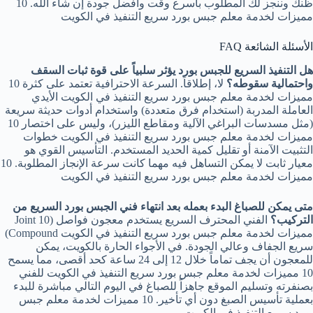
ظنك وننجز لك المطلوب بأسرع وقت وأفضل جودة إن شاء الله. 10
مميزات لخدمة معلم جبس بورد سريع التنفيذ في الكويت
الأسئلة الشائعة FAQ
هل التنفيذ السريع للجبس بورد يؤثر سلبياً على قوة ثبات السقف
واحتمالية سقوطه؟
لا، إطلاقاً. السرعة الاحترافية تعتمد على كثرة 10
مميزات لخدمة معلم جبس بورد سريع التنفيذ في الكويت الأيدي
العاملة المدربة (استخدام فرق متعددة) واستخدام أدوات حديثة سريعة
(مثل مسدسات البراغي الآلية ومقاطع الليزر)، وليس على اختصار 10
مميزات لخدمة معلم جبس بورد سريع التنفيذ في الكويت خطوات
التثبيت الآمنة أو تقليل كمية الحديد المستخدم. التأسيس القوي هو
معيار ثابت لا يمكن التساهل فيه مهما كانت سرعة الإنجاز المطلوبة. 10
مميزات لخدمة معلم جبس بورد سريع التنفيذ في الكويت
متى يمكن للصباغ البدء بعمله بعد انتهاء فني الجبس بورد السريع من
التركيب؟
الفني المحترف السريع يستخدم معجون فواصل (Joint 10
مميزات لخدمة معلم جبس بورد سريع التنفيذ في الكويت Compound)
سريع الجفاف وعالي الجودة. في الأجواء الحارة بالكويت، يمكن
للمعجون أن يجف تماماً خلال 12 إلى 24 ساعة كحد أقصى، مما يسمح
10 مميزات لخدمة معلم جبس بورد سريع التنفيذ في الكويت للفني
بصنفرته وتسليم الموقع جاهزاً للصباغ في اليوم التالي مباشرة للبدء
بعملية تأسيس الصبغ دون أي تأخير. 10 مميزات لخدمة معلم جبس
بورد سريع التنفيذ في الكويت