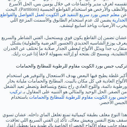
تقسمه لغرف مدير واجتماعات في خلال يومين بس، الحل الأسرع
والأنظف والأرخص هو استخدام القواطع الجبسية (Partitions). البحث
عن
معلم جبس بورد سريع التنفيذ في الكويت لعمل الفواصل والقواطع
الجدارية
يضمن لك عدم استخدام الطابوق والأسمنت المزعج اللي
يخرب الأرضيات وياخذ أسابيع لينشف.
عشان تضمن إن القاطع يكون قوي ويستحمل، الفني الشاطر والسريع
يعرف يوزع الشاسيه الحديدي (الجسور العرضية والطولية) بشكل
متقارب جداً ويدبّل الألواح ليعطي الجدار صلابة ما تختلف عن الجدران
التقليدية، ويسمح لك بفتحه أو إزالته بسهولة لاحقاً إذا غيرت رايك.
تركيب جبس بورد الكويت مقاوم للرطوبة للمطابخ والحمامات
أكبر غلطة يطيح فيها البعض بهدف الاستعجال والتوفير هي استخدام
الألواح العادية في كل مكان بالبيت. المطابخ والحمامات مليانة بخار
ورطوبة دائمة، واللوح العادي راح ينتفخ ويتساقط وتضطر تعيد الشغل
من الصفر. الحل الوحيد والمثالي هو التنبيه على المقاول بـ
تركيب
جبس بورد الكويت مقاوم للرطوبة للمطابخ والحمامات
باستخدام
الجبس الأخضر.
هذا النوع مغلف بطبقة كيميائية تمنع تغلغل الماي داخله. عشان تسوي
سقف يفتح النفس ويعيش معاك، تأكد إن الفني السريع اللي تعاقدت
معاه جايب معاه الألواح الخضراء الخاصة بالرطوبة وما يعطيك أعذار