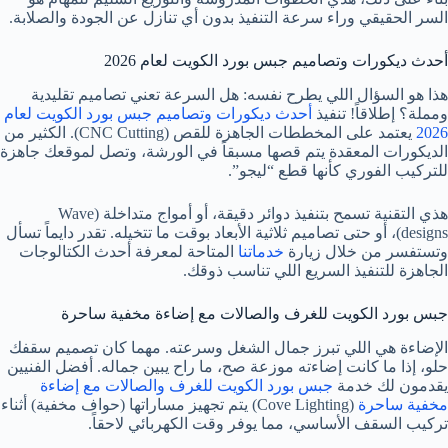
السر الحقيقي وراء سرعة التنفيذ بدون أي تنازل عن الجودة والصلابة.
أحدث ديكورات وتصاميم جبس بورد الكويت لعام 2026
هذا هو السؤال اللي يطرح نفسه: هل السرعة تعني تصاميم تقليدية
ومملة؟ إطلاقاً! تنفيذ
أحدث ديكورات وتصاميم جبس بورد الكويت لعام
2026
يعتمد على المخططات الجاهزة للقص (CNC Cutting). الكثير من
الديكورات المعقدة يتم قصها مسبقاً في الورشة، وتصل لموقعك جاهزة
للتركيب الفوري كأنها قطع “ليجو”.
هذي التقنية تسمح بتنفيذ دوائر دقيقة، أو أمواج متداخلة (Wave
designs)، أو حتى تصاميم ثلاثية الأبعاد بوقت ما تتخيله. تقدر دايماً تسأل
وتستفسر من خلال زيارة
خدماتنا
المتاحة لمعرفة أحدث الكتالوجات
الجاهزة للتنفيذ السريع اللي تناسب ذوقك.
جبس بورد الكويت للغرف والصالات مع إضاءة مخفية ساحرة
الإضاءة هي اللي تبرز جمال الشغل وسرعته. مهما كان تصميم سقفك
حلو، إذا ما كانت إضاءته موزعة صح، ما راح يبين جماله. أفضل الفنيين
يقدمون لك خدمة
جبس بورد الكويت للغرف والصالات مع إضاءة
مخفية ساحرة
(Cove Lighting) يتم تجهيز مساراتها (حواف مخفية) أثناء
تركيب السقف الأساسي، مما يوفر وقت الكهربائي لاحقاً.