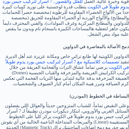
قوية وخبرة عالية. العمل
للفلل والقصور.. 7 أسرار لتركيب جبس بورد
يدوم طويلاً في الكويت
يتطلب قدرة لوجستية على توريد كميات كبيرة
جداً من الألواح الخضراء المقاومة للرطوبة (مخصصة حصراً للحمامات
والمطابخ) والألواح الوردية أو الحمراء المقاومة للحريق (مخصصة
للدواوين والمطابخ المركزية وغرف المولدات)، والفني المحترف دايماً
يكون جاهز لتغطية هالمساحات الكبيرة بانسجام تام وبدون ما ينقص
عليه مواد بنص الشغل.
دمج الأصالة بالمعاصرة في الدواوين
الدواوين الكويتية لها طابع تراثي خاص ومكانة عزيزة عند أهل الديرة.
تنفيذ
تصميمات كلاسيكية مع 7 أسرار لتركيب جبس بورد يدوم طويلاً
في الكويت
يرضي تماماً عشاق التراث والفخامة العريقة من خلال
تركيب الكرانيش العريضة والمزخرفة والقباب الجبسية (Domes)
العميقة المزخرفة بدقة عالية لتتدلى منها الثريات الفخمة التي تعكس
كرم الضيافة وتبرز هيبة المكان أمام كبار الضيوف والشخصيات.
البساطة في الخطوط (المودرن)
وعلى النقيض تماماً، للشباب المتزوجين حديثاً والعوائل اللي يفضلون
الستايل الغربي والأوروبي، ابتكار ديكورات مودرن تطبيقاً لـ 7 أسرار
لتركيب جبس بورد يدوم طويلاً في الكويت يركز كلياً على الخطوط
المستقيمة (Linear) والمربعات المتداخلة الناعمة الخالية من أي نقوش
أو بهرجة، مع دمج إضاءات الماجنتيك تراك (Magnetic Track) الحديثة