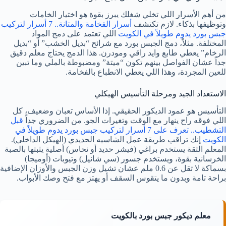
من أهم الأسرار اللي تخلي شغلك يبرز بقوة هو اختيار الخامات
وتوظيفها بذكاء. لازم تكتشف
أسرار الفخامة والمتانة.. 7 أسرار لتركيب
جبس بورد يدوم طويلاً في الكويت
اللي تعتمد على دمج المواد
المختلفة. مثلاً، دمج الجبس بورد مع شرائح “بديل الخشب” أو “بديل
الرخام” يعطي طابع وايد راقي ومودرن. هذا الدمج يحتاج معلم دقيق
جداً عشان الفواصل بينهم تكون “ميتة” ومضبوطة بالملي وما تبين
للعين المجردة، وهذا اللي يعطي الانطباع بالفخامة.
الاستعداد الجيد ومرحلة التأسيس الهيكلي
التأسيس هو عمود الديكور الحقيقي. إذا الأساس تعبان وضعيف، كل
اللي فوقه راح ينهار مع الوقت وتغيرات الجو. من الضروري جداً
قبل
التشطيب.. تعرف على 7 أسرار لتركيب جبس بورد يدوم طويلاً في
الكويت
إنك تراقب طريقة عمل الشاسيه الحديدي (الهيكل الداخلي).
المعلم الثقة يستخدم براغي (فيشر حديد أو نحاس) أصلية يثبتها بالصبة
الخرسانية بقوة، ويستخدم جسور (سي شانيل) وتيوبات (أوميجا)
بسماكة لا تقل عن 0.6 ملم عشان تشيل وزن الجبس والأوزان الإضافية
براحة تامة وبدون ما يتقوس السقف أو يهتز مع فتح وصك الأبواب.
معلم ديكور جبس بورد بالكويت