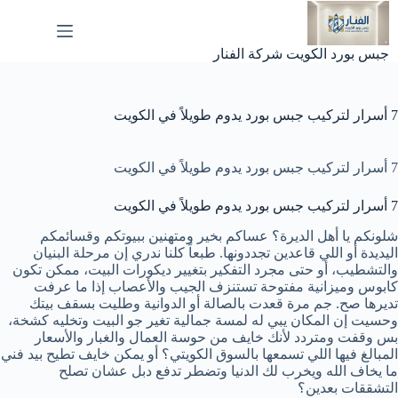
لتجاوز
لى
لمحتوى
جبس بورد الكويت شركة الفنار
7 أسرار لتركيب جبس بورد يدوم طويلاً في الكويت
7 أسرار لتركيب جبس بورد يدوم طويلاً في الكويت
7 أسرار لتركيب جبس بورد يدوم طويلاً في الكويت
شلونكم يا أهل الديرة؟ عساكم بخير ومتهنين ببيوتكم وقسائمكم
اليديدة أو اللي قاعدين تجددونها. طبعاً كلنا ندري إن مرحلة البنيان
والتشطيب، أو حتى مجرد التفكير بتغيير ديكورات البيت، ممكن تكون
كابوس وميزانية مفتوحة تستنزف الجيب والأعصاب إذا ما عرفت
تديرها صح. جم مرة قعدت بالصالة أو الدوانية وطليت بسقف بيتك
وحسيت إن المكان يبي له لمسة جمالية تغير جو البيت وتخليه كشخة،
بس وقفت ومتردد لأنك خايف من حوسة العمال والغبار والأسعار
المبالغ فيها اللي تسمعها بالسوق الكويتي؟ أو يمكن خايف تطيح بيد فني
ما يخاف الله ويخرب لك الدنيا وتضطر تدفع دبل عشان تصلح
التشققات بعدين؟