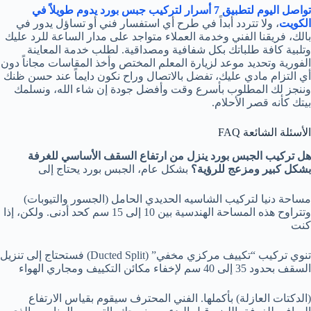
تواصل اليوم لتطبيق 7 أسرار لتركيب جبس بورد يدوم طويلاً في
الكويت
، ولا تتردد أبداً في طرح أي استفسار فني أو تساؤل يدور في
بالك، فريقنا الفني وخدمة العملاء متواجد على مدار الساعة للرد عليك
وتلبية كافة طلباتك بكل شفافية ومصداقية. لطلب خدمة المعاينة
الفورية وتحديد موعد لزيارة المعلم المختص وأخذ المقاسات مجاناً دون
أي التزام مادي عليك، تفضل بالاتصال وراح نكون دايماً عند حسن ظنك
وننجز لك المطلوب بأسرع وقت وأفضل جودة إن شاء الله، ونسلمك
بيتك كأنه قصر الأحلام.
الأسئلة الشائعة FAQ
هل تركيب الجبس بورد ينزل من ارتفاع السقف الأساسي للغرفة
بشكل كبير ومزعج للرؤية؟
بشكل عام، الجبس بورد يحتاج إلى
مساحة دنيا لتركيب الشاسيه الحديدي الحامل (الجسور والتيوبات)
وتتراوح هذه المساحة الهندسية بين 10 إلى 15 سم كحد أدنى. ولكن، إذا
كنت
تنوي تركيب “تكييف مركزي مخفي” (Ducted Split) فستحتاج إلى تنزيل
السقف بحدود 35 إلى 40 سم لإخفاء مكائن التكييف ومجاري الهواء
(الدكتات العازلة) بأكملها. الفني المحترف سيقوم بقياس الارتفاع