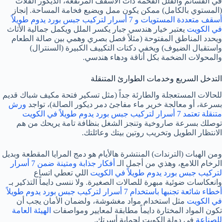
في القسائم والفلل الفخمة ذات الأسقف المرتفعة، الديكور الفلات
(المستوي بالكامل) ممكن يكون ممل ويضيع فخامة المساحة. إنجاز
أسقف متعددة المستويات و 7 أسرار لتركيب جبس بورد يدوم طويلاً
في الكويت
يعتبر خيار هندسي جبار يكسر الملل ويكمل جمالية الأثاث
ويحدد المناطق المفتوحة (مثلاً فصل بصري وهمي بين صالة الطعام
واستقبال الضيوف) ويخفي دكتات التكييف الكبيرة (السنترال)
والمحولات الضخمة بكل أناقة ودهاء هندسي.
التدخل السريع وخدمات الطوارئ المتنقلة
للحالات المستعجلة والطارئة جداً (مثل تسكير فتحة مكيف شباك قديم
بسرعة، أو معالجة خرير ماء مفاجئ دمر ديكور الصالة)، تواجد
ورش
متنقلة تعتمد 7 أسرار لتركيب جبس بورد يدوم طويلاً في الكويت
توصلك بسرعة صاروخية وتنجز الشغل بنظافة تامة يريحك من هم
الانتظار الطويل وتخريب روتين بيتك وعائلتك.
ومن الهبات (الترندات) المنتشرة هالأيام هو دمج المرايا المقطعة وبديل
الرخام اللامع، وهذي من أجمل الـ
أفكار جذابة ومتينة ضمن 7 أسرار
لتركيب جبس بورد يدوم طويلاً في الكويت
اللي تعطي اتساع
وانعكاسات ضوئية مبهرة للصالات الصغيرة. ولا ننسى دايماً التذكير بـ
أخطاء شائعة تجنبها باستخدام 7 أسرار لتركيب جبس بورد يدوم طويلاً
في الكويت
مثل استخدام مواد مغشوشة، ولضمان الأمان يجب أن
تكون المواد المختارة دايماً مطابقة لمعايير ومواصفات
الهيئة العامة
للصناعة
في دولة الكويت لحماية أسرتك.