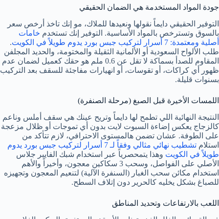
جودة المواد المستخدمة هي الضمان الحقيقي
التوفير الحقيقي دايماً نقولها ونعيدها للملاك، مو إنك تاخذ أرخص سعر
بالسوق وتسترخص بالمواد الأساسية. التوفير إنك تستخدم
خامات
أصلية ومعتمدة: 7 أسرار لتركيب جبس بورد يدوم طويلاً في الكويت
.
طلب الألواح السعودية أو الألمانية الثقيلة والمختومة، والحديد المجلفن
المقاوم للصدأ بسماكة لا تقل عن 0.6 ملم هو حقك كعميل لضمان عدم
ظهور أي كراكات، أو تقوسات، أو انهيارات مفاجئة للسقف بعد التركيب
بسنوات قليلة.
اللمسات الأخيرة قبل الصبغ (مرحلة الصنفرة)
النتيجة النهائية اللي تطمح لها دايماً وتريح عينك هي سقف أملس وناعم
كالزجاج يعكس إضاءة السبوت لايت بدون أي تموجات أو ظلال مزعجة
على الطوفة. عشان تضمن هالمستوى الاحترافي، لازم تتأكد من
استلام
تشطيب نهائي مثالي وفقاً لـ 7 أسرار لتركيب جبس بورد يدوم
طويلاً في الكويت
وهذا يتمحصرياً عبر استخدام شبك الفايبر جلاس
الأصلي على الفواصل، وسحب 3 سكاكين معجون، وأخيراً والأهم
استخدام مكائن سحب الغبار (السنفرة الآلية) لتنعيم المعجون وتجهيزه
للصباغ بشكل يخليه كالحرير دون إتلاف السطح.
اللعب بالارتفاعات وتحديد المناطق