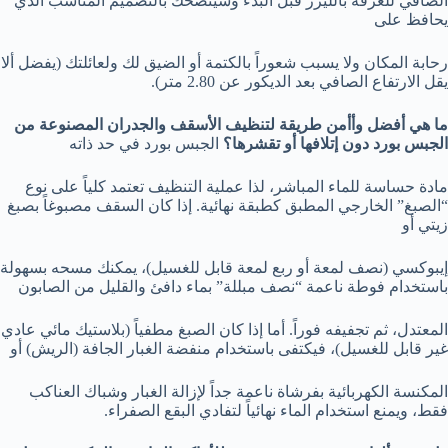
الصافي للغرفة بالليزر قبل البدء وسينصحك بالتصميم المناسب الذي
يحافظ على
رحابة المكان ولا يسبب شعوراً بالكتمة أو الضيق لك ولعائلتك (يفضل ألا
يقل الارتفاع الصافي بعد الديكور عن 2.80 متر).
ما هي أفضل وأأمن طريقة لتنظيف الأسقف والجدران المصنوعة من
الجبس بورد دون إتلافها أو تقشرها؟
الجبس بورد في حد ذاته
مادة حساسة للماء المباشر، لذا عملية التنظيف تعتمد كلياً على نوع
“الصبغ” الخارجي المطبق كطبقة نهائية. إذا كان السقف مصبوغاً بصبغ
زيتي أو
إيبوكسي (نصف لمعة أو ربع لمعة قابل للغسيل)، يمكنك مسحه بسهولة
باستخدام فوطة ناعمة “نصف مبللة” بماء دافئ والقليل من الصابون
المعتدل، ثم تجفيفه فوراً. أما إذا كان الصبغ مطفياً (بلاستيك مائي عادي
غير قابل للغسيل)، فيكتفى باستخدام منفضة الغبار الجافة (الريش) أو
المكنسة الكهربائية بفرشاة ناعمة جداً لإزالة الغبار وشباك العناكب
فقط، ويمنع استخدام الماء نهائياً لتفادي البقع الصفراء.