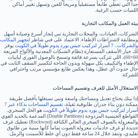
جداً التي تعطي طابعاً مستقبلياً ومريحاً للعين وتسهل تغيير أماكن
اللمبات حسب الرغبة.
بيئة العمل والمكاتب التجارية
الشركات، العيادات، والمحلات التجارية تبي إنجاز أسرع وصيانة أسهل
ومطابقة لاشتراطات الإطفاء. الاعتماد على فني شاطر
لتجهيز المكاتب
والشركات.. 7 أسرار لتركيب جبس بورد يدوم طويلاً في الكويت
يوفر
لك خيار الأسقف المستعارة (نظام الشبكات المعدنية والألواح المربعة
60×60)، اللي تتركب بسرعة فائقة وتسمح بالوصول الفوري لبايبات
الإطفاء والتكييف بكل سهولة وبدون الحاجة لتكسير السقف الثابت في
حال حدوث أي عطل، وهذا يعكس طابع مؤسسي مرتب واحترافي
للشركة.
الاستغلال الأمثل للغرف وتقسيم المساحات
إذا بيتك يحتاج تعديل ومساحتك واسعة وتبي تستغلها بأفضل طريقة
ممكنة دون بناء جدران طابوقية ثقيلة،
تقسيم المساحات بذكاء عبر 7
أسرار لتركيب جبس بورد يدوم طويلاً في الكويت
هو الحل السحري.
القواطع الجبسية المزدوجة (Double Partitions) المدعمة بالحديد القوي
والمعزولة بالصوف الصخري العالي الكثافة (Rockwool) تعطيك غرف
جديدة أو غرف خادمات معزولة الصوت تماماً كأنها مبنية من طابوق
تقليدي، وتنفذ خلال 24 ساعة فقط دون أي خلط للأسمنت والرمل.