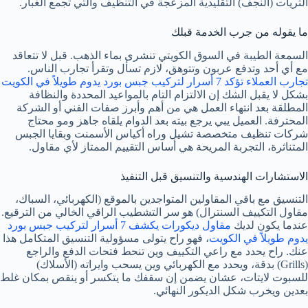
الثريات (النجف) التقليدية المزعجة في التنظيف والتي تجمع الغبار.
ما يقوله من جرب الخدمة قبلك
السمعة الطيبة في السوق الكويتي تنشرى بماء الذهب. قبل لا تتعاقد
مع أي أحد وتدفع عربون وتتوهق، لازم تسأل وتقرأ تجارب الناس.
تجارب العملاء تؤكد 7 أسرار لتركيب جبس بورد يدوم طويلاً في الكويت
بشكل لا يقبل الشك إن الالتزام التام بالمواعيد المحددة والنظافة
المطلقة بعد انتهاء العمل هي من أهم وأبرز صفات الفني أو الشركة
المحترفة. العميل يبي يرجع بيته بعد الدوام يلقاه جاهز ومو محتاج
شركات تنظيف متخصصة تشيل وراه أكياس الأسمنت وبقايا الجبس
المتناثرة، التجربة المريحة هي أساس التقييم الممتاز لأي مقاول.
الاستشارات الهندسية والتنسيق قبل التنفيذ
التنسيق مع باقي المقاولين المتواجدين بالموقع (الكهربائي، السباك،
مقاول التكييف السنترال) هو سر التشطيب الراقي الخالي من الترقيع.
عندما يكون لديك
مقاول ديكورات يكشف 7 أسرار لتركيب جبس بورد
يدوم طويلاً في الكويت
، فهو راح يتولى مسؤولية التنسيق المتكامل هذا
عنك. راح يحدد مع راعي التكييف وين تنحط فتحات الدفع والراجع
(Grills) بدقة، ويحدد مع الكهربائي وين يسحب وايراته (الأسلاك)
للسبوت لايتات، عشان يضمن إن سقفك ما يتكسر أو ينقص بمكان غلط
بعدين ويخرب شكل الديكور النهائي.