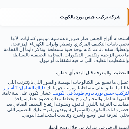
شركة تركيب جبس بورد بالكويت
استخدام ألواح الجبس صار ضرورة هندسية مو بس كماليات، لأنها
تخفي بايبات التكييف المركزي وتغطي وايرات الكهرباء المزعجة،
وتعطيك سقف ناعم كأنه لوحة فنية مسطحة. وتذكر دايماً إن الفخامة
ما تعني الزحمة وتكديس الديكورات، الفخامة الحقيقية بالبساطة
والتشطيب النظيف اللي ما فيه تشققات أو ميول.
التخطيط والمعرفة قبل البدء بأي خطوة
عشان ما تضيع بين الكتالوجات الوهمية والصور اللي بالإنترنت اللي
غالباً ما تطبق على مساحاتنا وبيوتنا، جهزنا لك
دليلك الشامل: 7 أسرار
لتركيب جبس بورد يدوم طويلاً في الكويت
عشان تكون على بينة تامة.
الفني الشاطر والمحترف راح يخطط معاك خطوة بخطوة، ياخذ
مقاسات الغرفة بالليزر الدقيق، ويشوف ارتفاع السقف الصافي بعد
خصم دكتات التكييف (السنترال)، وبعدين يقترح عليك التصميم اللي
يخلي الغرفة تبين أوسع وأشرح وتناسب استخدامك اليومي.
لمسة الرقي في منزلك من خلال دمج المواد