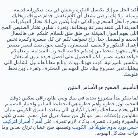
أكيد الحل مو إنك تكنسل الفكرة وتعيش في بيت ديكوراته قديمة
ومملة، ولا إنك ترضى بشغل أي كلام يفشل جدام ضيوفك ويخليك
تنحرج. الحل السحري والذكي دايماً يكمن في إنك تختار الديكورات
الحديثة اللي تتنفذ بسرعة وبنظافة، وتعرف شلون تختار الصنيعي الصح
اللي يفهم أصول الشغلة من طق طق للسلام عليكم. في هالمقال
الدسم والمفصل جداً، راح نسولف لكم عن كل صغيرة وكبيرة تخص
أعمال الديكور والأسقف المستعارة، وكيف تحول بيتك لقصر مصغر
بأقل مجهود. بنحط بين إيديكم خلاصة التجارب الميدانية، وبنعلمكم
قواعد ذهبية تضمن لكم الحصول على أفضل جودة بدون استغلال
وتكسير للميزانية. كوب قهوتك بيدك، وتابع معانا هالدليل الشامل اللي
بيخليك تدير مشروع بيتك مثل المهندس المحترف وتعرف وين تحط
فلوسك.
التأسيس الصحيح هو الأساس المتين
لما تفكر تبدأ مشروع تجديد في بيتك وتبي طابع راقي يعكس ذوقك
الفخم، أول خطوة وأهم خطوة هي التخطيط السليم واختيار التصميم
اللي يخدم مساحتك واختيار الأيادي اللي بتنفذه. السوق الكويتي مليان
مقاولين وإعلانات، بس مو كل من مسك دريل صار معلم. عشان تكون
بالصورة وتعرف تتصرف بذكاء، لازم تتعرف على
أهم 7 أسرار لتركيب
جبس بورد يدوم طويلاً في الكويت
وتطبقها صح عشان ترتاح بعدين وما
تواجه مشاكل الهبوط.