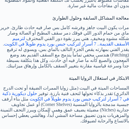
مقاسات مضبوط بالليزر يحسب لك التكلفة الفعلية والمواد المطلوبة
بدون أي مفاجآت مالية غير سارة.
معالجة المشاكل السابقة وحلول الطوارئ
مرات يكون البيت جاهز وفرشه كامل بس صار فيه حادث طارئ. خرير
ماي من حمام الدور اللي فوقك دمر سقف المطبخ أو الصالة وصار
شكله مشوه ومخيف. هني يبرز بقوة دور الفني المحترف
لترميم
الأسقف القديمة.. 7 أسرار لتركيب جبس بورد يدوم طويلاً في الكويت
.
يقدر الفني بمهارته يقص الجزء التالف بالماي بس، ويسوي له ترقيع
(Patching) هندسي مخفي تماماً يندمج مع السقف القديم بعد وضع
المعجون والصبغ كأنه ما صار فيه أي حادث، وكل هذا بتكلفة بسيطة
جداً وسرعة قياسية مقارنة بتغيير السقف بالكامل وإرهاق ميزانيتك.
الابتكار في استغلال الزوايا الميتة
المساحات الميتة في البيت (مثل زوايا الممرات الضيقة أو تحت الدرج
الدائري) تقدر بذكاء تحولها لتحف فنية بارزة. توفير
حلول ديكورية ذكية
في 7 أسرار لتركيب جبس بورد يدوم طويلاً في الكويت
مثل بناء أرفف
جبسية مدمجة بالزوايا المنسية (Corner Shelves) أو عمل تجاويف
جدارية (Niches) مضيئة يضيف عمق وهمي للمكان ويبرز التحف الثمينة
والمزهريات بدون تضييق مساحة المشي أبداً، وهالشي يعطي إحساس
بالاتساع والرحابة لضيوفك.