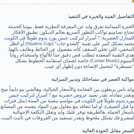
التفاصيل الفنية والخبرة في التنفيذ
الخبرة الميدانية تفرق وايد عن المعرفة النظرية فقط. بيوتنا الحديثة
تحتاج تصاميم تواكب التطور السريع بعالم الديكور. تطبيق الأفكار
للمنازل العصرية: 7 أسرار لتركيب جبس بورد يدوم طويلاً في الكويت
يعتمد بشكل كبير على تقنية “الشدو جاب” (Shadow Gap) أو الظل
المخفي، اللي تخلي السقف كأنه مفصول عن الحائط وطايف بالهوا.
هذي التقنية المعقدة تتطلب قص دقيق جداً للألواح واستخدام زوايا
ألمنيوم (Corner Beads) خاصة لضمان استقامة الخطوط بشكل
“مسطرة” لتتحمل الإضاءة دون إظهار أي عيب.
مواكبة العصر في مساحاتك وتدبير الميزانية
وايد ناس يربطون بين الفخامة والأسعار الخيالية، وهالشي مو دايماً صح
وتقدر تتفاداه. تقدر تصيد
عروض حصرية مع 7 أسرار لتركيب جبس
بورد يدوم طويلاً في الكويت
في مواسم معينة من السنة (مثل فترات
ما قبل الصيف)، أو لما تتعاقد مع مقاول يورد المواد بنفسه من المصانع
بأسعار الجملة. هالطريقة توفر عليك وايد وتقلل التكلفة الإجمالية
لمشروعك بشكل ملحوظ وتقدر تستفيد من الفروقات في تأثيث البيت.
السعر مقابل الجودة العالية