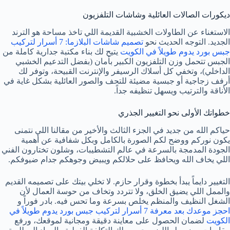
ديكورات الصالات العائلية وشاشات التلفزيون
الاستغناء عن الطاولات الخشبية القديمة اللي تاخذ مساحة هو الترند
الجديد. التوجه الحديث نحو
تصميم شاشات البلازما: 7 أسرار لتركيب
جبس بورد يدوم طويلاً في الكويت
يتيح لك بناء مكتبة جدارية كاملة من
الجبس تتحمل وزن التلفزيون الكبير بأمان (بفضل التدعيم الخشبي
الداخلي)، وتخفي كل أسلاك الرسيفر والإنترنت القبيحة، وتوفر لك
أرفف زجاجية أو جبسية مضيئة للتحف والصور العائلية بشكل غاية في
الأناقة والترتيب ويسهل تنظيفه جداً.
خطواتك الأولى نحو التغيير الجذري
حياكم الله من جديد في الجزء الثالث والأخير من مقالنا اللي نتمنى
يكون نوركم ووضح لكم الصورة بالكامل وبكل شفافية عن أهمية
الجودة المدمجة بالسرعة في عالم التشطيبات، وشلون تختارون الفني
اللي يخاف الله ويحافظ على حلالكم ويبيض وجوهكم جدام ضيوفكم.
التغيير دايماً يبدأ بخطوة وقرار حازم. لا تخلي بيتك على تصميمه القديم
والممل اللي يضيق الخلق، ولا تتردد وتخاف من حوسة العمال لأن
الشغل النظيف والمنظم يخلص بسرعة وما تحس فيه. بادر فوراً و
احجز موعدك بعد معرفة 7 أسرار لتركيب جبس بورد يدوم طويلاً في
الكويت
لضمان الحصول على معاينة دقيقة ومجانية لموقعك، ورفع