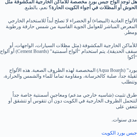
هل توجد ألواح جبس بورد مخصصة للأماكن الخارجية المكشوفة مثل
الحوش أو المظلات في أجواء الكويت الحارة؟
نعم، بالطبع.
الألواح العادية (البيضاء) أو الخضراء لا تصلح أبداً للاستخدام الخارجي
المعرض المباشر للعوامل الجوية القاسية من شمس حارقة ورطوبة
ومطر.
للأماكن الخارجية المكشوفة (مثل مظلات السيارات، الواجهات، أو
سقف الحديقة)، يتم استخدام “ألواح أسمنتية” (Cement Boards) أو ألواح
“أكوا
بورد” (Aqua Boards) المخصصة لهذه الظروف الصعبة. هذه الألواح
ثقيلة جداً، صلبة كالخرسانة، ومقاومة تماماً للماء والشمس والحرارة،
وتتطلب
طرق تثبيت (شاسيه خارجي مدعم) ومعاجين أسمنتية خاصة جداً
لتتحمل الظروف الخارجية في الكويت دون أن تتقوس أو تتشقق أو
تتعفن على
مدى سنوات.
جبس بورد الكويت