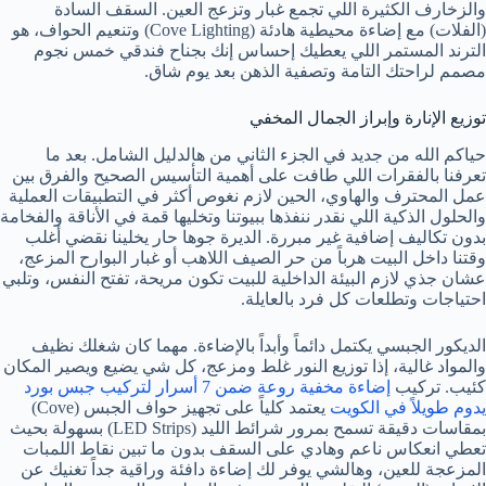
والزخارف الكثيرة اللي تجمع غبار وتزعج العين. السقف السادة
(الفلات) مع إضاءة محيطية هادئة (Cove Lighting) وتنعيم الحواف، هو
الترند المستمر اللي يعطيك إحساس إنك بجناح فندقي خمس نجوم
مصمم لراحتك التامة وتصفية الذهن بعد يوم شاق.
توزيع الإنارة وإبراز الجمال المخفي
حياكم الله من جديد في الجزء الثاني من هالدليل الشامل. بعد ما
تعرفنا بالفقرات اللي طافت على أهمية التأسيس الصحيح والفرق بين
عمل المحترف والهاوي، الحين لازم نغوص أكثر في التطبيقات العملية
والحلول الذكية اللي نقدر ننفذها ببيوتنا وتخليها قمة في الأناقة والفخامة
بدون تكاليف إضافية غير مبررة. الديرة جوها حار يخلينا نقضي أغلب
وقتنا داخل البيت هرباً من حر الصيف اللاهب أو غبار البوارح المزعج،
عشان جذي لازم البيئة الداخلية للبيت تكون مريحة، تفتح النفس، وتلبي
احتياجات وتطلعات كل فرد بالعايلة.
الديكور الجبسي يكتمل دائماً وأبداً بالإضاءة. مهما كان شغلك نظيف
والمواد غالية، إذا توزيع النور غلط ومزعج، كل شي يضيع ويصير المكان
كئيب. تركيب
إضاءة مخفية روعة ضمن 7 أسرار لتركيب جبس بورد
يدوم طويلاً في الكويت
يعتمد كلياً على تجهيز حواف الجبس (Cove)
بمقاسات دقيقة تسمح بمرور شرائط الليد (LED Strips) بسهولة بحيث
تعطي انعكاس ناعم وهادي على السقف بدون ما تبين نقاط اللمبات
المزعجة للعين، وهالشي يوفر لك إضاءة دافئة وراقية جداً تغنيك عن