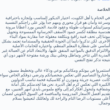
الخلاصة
في الختام يا أهل الكويت، اختيار الديكور المناسب وإنجازه باحترافية
وسرعة وأمان هو قرار محوري ومهم جداً يؤثر على راحتكم النفسية
وميزانيتكم لسنوات طويلة وعقود قادمة. الجبس بورد أعطانا مرونة
هندسية مطلقة لكسر جمود الأسقف الخرسانية الممسوحة وتحويل
بيوتنا إلى تحف فنية راقية وبتكلفة معقولة جداً مقارنة بمواد البناء
الأخرى. لكن تذكروا دايماً إن الجودة الحقيقية والمستدامة تعتمد بشكل
أساسي على شطارة المعلم المنظم، واختياره للخامات الأصلية
والالتزام الدقيق بالمواعيد المتفق عليها، والابتعاد التام عن العمالة غير
المدربة اللي تتأخر وتماطل وتخلي بيتك ورشة مفتوحة لأشهر دون أي
نتيجة تذكر تفتح النفس.
استثمروا في بيوتكم ومكاتبكم بوعي وذكاء عالي وتخطيط مسبق،
واختاروا التصاميم اللي تعكس شخصياتكم وترضي ذوقكم الخاص سواء
كانت عصرية جريئة ومودرن أو كلاسيكية فخمة تناسب الدواوين
الكبيرة اللي تعكس كرم أهل الديرة. نحن هنا لخدمتكم بكل أمانة
وشفافية ولنحول أفكاركم إلى واقع ملموس بأيدي أمهر الفنيين، مع
تقديم أفضل الأسعار المدروسة والمنافسة في السوق الكويتي لضمان
أعلى مستويات الرضا التام والراحة لك ولعائلتك لتعيشوا بسلام
وجمال.