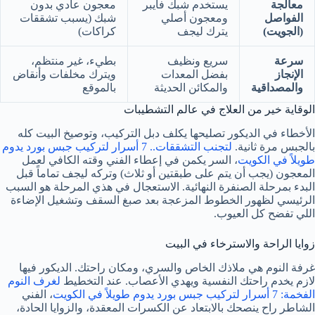
معالجة
يستخدم شبك فايبر
معجون عادي بدون
الفواصل
ومعجون أصلي
شبك (يسبب تشققات
(الجويت)
يترك ليجف
كراكات)
سرعة
سريع ونظيف
بطيء، غير منتظم،
الإنجاز
بفضل المعدات
ويترك مخلفات وأنقاض
والمصداقية
والمكائن الحديثة
بالموقع
الوقاية خير من العلاج في عالم التشطيبات
الأخطاء في الديكور تصليحها يكلف دبل التركيب، وتوصيخ البيت كله
بالجبس مرة ثانية.
لتجنب التشققات.. 7 أسرار لتركيب جبس بورد يدوم
طويلاً في الكويت
، السر يكمن في إعطاء الفني وقته الكافي لعمل
المعجون (يجب أن يتم على طبقتين أو ثلاث) وتركه ليجف تماماً قبل
البدء بمرحلة الصنفرة النهائية. الاستعجال في هذي المرحلة هو السبب
الرئيسي لظهور الخطوط المزعجة بعد صبغ السقف وتشغيل الإضاءة
اللي تفضح كل العيوب.
زوايا الراحة والاسترخاء في البيت
غرفة النوم هي ملاذك الخاص والسري، ومكان راحتك. الديكور فيها
لازم يخدم راحتك النفسية ويهدي الأعصاب. عند التخطيط
لغرف النوم
الفخمة: 7 أسرار لتركيب جبس بورد يدوم طويلاً في الكويت
، الفني
الشاطر راح ينصحك بالابتعاد عن الكسرات المعقدة، والزوايا الحادة،