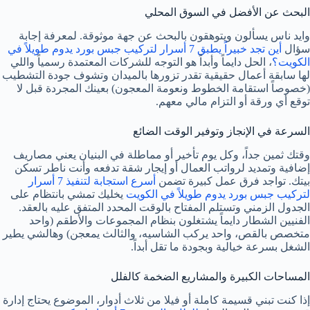
البحث عن الأفضل في السوق المحلي
وايد ناس يسألون ويتوهقون بالبحث عن جهة موثوقة. لمعرفة إجابة
سؤال
أين تجد خبيراً يطبق 7 أسرار لتركيب جبس بورد يدوم طويلاً في
الكويت؟
، الحل دايماً وأبداً هو التوجه للشركات المعتمدة رسمياً واللي
لها سابقة أعمال حقيقية تقدر تزورها بالميدان وتشوف جودة التشطيب
(خصوصاً استقامة الخطوط ونعومة المعجون) بعينك المجردة قبل لا
توقع أي ورقة أو التزام مالي معهم.
السرعة في الإنجاز وتوفير الوقت الضائع
وقتك ثمين جداً، وكل يوم تأخير أو مماطلة في البنيان يعني مصاريف
إضافية وتمديد لرواتب العمال أو إيجار شقة تدفعه وأنت ناطر تسكن
بيتك. تواجد فرق عمل كبيرة تضمن
أسرع استجابة لتنفيذ 7 أسرار
لتركيب جبس بورد يدوم طويلاً في الكويت
يخليك تمشي بانتظام على
الجدول الزمني وتستلم المفتاح بالوقت المحدد المتفق عليه بالعقد.
الفنيين الشطار دايماً يشتغلون بنظام المجموعات والأطقم (واحد
متخصص بالقص، واحد يركب الشاسيه، والثالث يمعجن) وهالشي يطير
الشغل بسرعة خيالية وبجودة ما تقل أبداً.
المساحات الكبيرة والمشاريع الضخمة كالفلل
إذا كنت تبني قسيمة كاملة أو فيلا من ثلاث أدوار، الموضوع يحتاج إدارة