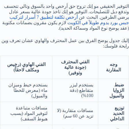
التوفير الحقيقي مو إنك تروح حق أرخص واحد بالسوق وتالي تتحسف
وتدفع دبل للتصليحات. التوفير هو إنك تاخذ جودة عالية بسعر عادل
يرضي الطرفين. البحث عن
أرخص تكلفة لتطبيق 7 أسرار لتركيب
جبس بورد يدوم طويلاً في الكويت
لازم يكون مقرون بضمانات مكتوبة
(عقد يوضح نوع المواد وسماكة الحديد).
إليك جدول يوضح الفرق بين عمل المحترف والهاوي عشان تعرف وين
رايحة فلوسك:
الفني المحترف
وجه
الفني الهاوي (رخيص
(جودة عالية
المقارنة
ومكلف لاحقاً)
وتوفير)
ضبط
يستخدم ليزر
يستخدم خيط وميزان
الزوايا
متقاطع (دقة
ماء (معرض للخطأ
100%)
والميول
والميول)
توزيع
مسافات متباعدة
مسافات متقاربة (لا
الحديد
لتوفير المواد (يسبب
تزيد عن 60 سم)
الداخلي
هبوط السقف)